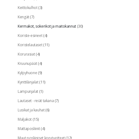
(3)
Keittokulhot
(7)
Kengät
(30)
Kermakot, sokerikot ja maitokannut
(4)
Koriste-esineet
(11)
Koristelautaset
(4)
Korurasiat
(4)
Kruunupäät
(9)
Kylpyhuone
(11)
Kynttilänjalat
(1)
Lampunjalat
(7)
Lautaset - reiät takana
(6)
Lusikat ja kauhat
(15)
Maljakot
(4)
Mattaposliinit
(12)
Muut posliiniset korutuotteet