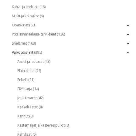
(16)
Kahvi- ja teekupit
(6)
Mukit ja kolpakot
(53)
Opaskirjat
(136)
Posliininmaalaus- tarvikkeet
(163)
Siveltimet
(395)
Valkoposliinit
(48)
Asetit ja lautaset
(15)
Eläinaiheet
(11)
Enkelit
(14)
FRY-sarja
(42)
Joulutavarat
(4)
Kaakelilaatat
(8)
Kannut
(3)
Kastemaljat ja kastevesipullot
(6)
Kehykset