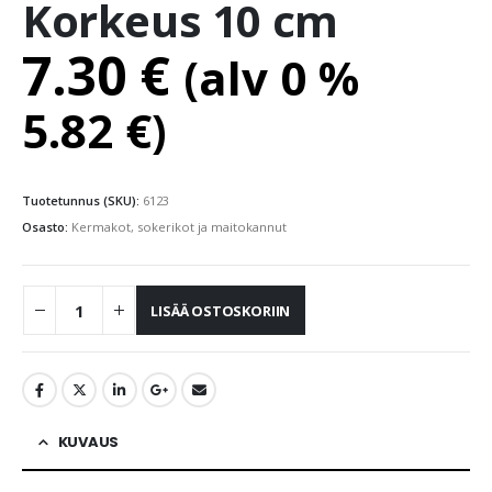
Korkeus 10 cm
7.30
€
(alv 0 %
5.82
€
)
Tuotetunnus (SKU):
6123
Osasto:
Kermakot, sokerikot ja maitokannut
LISÄÄ OSTOSKORIIN
KUVAUS