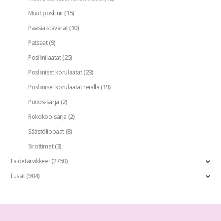
(15)
Muut posliinit
(10)
Pääsiäistavarat
(9)
Patsaat
(25)
Posliinilaatat
(23)
Posliiniset korulaatat
(19)
Posliiniset korulaatat reiällä
(2)
Punos-sarja
(2)
Rokokoo-sarja
(8)
Säästölippaat
(3)
Sirottimet
(2750)
Taidetarvikkeet
(904)
Tussit