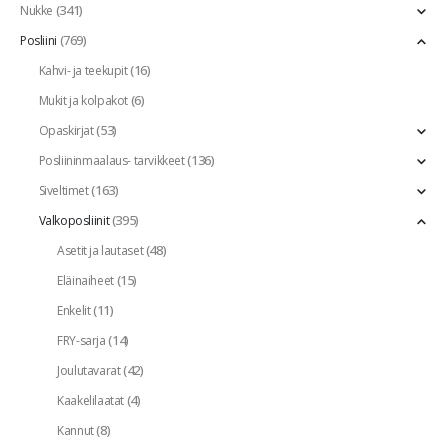
(341)
Nukke
(769)
Posliini
(16)
Kahvi- ja teekupit
(6)
Mukit ja kolpakot
(53)
Opaskirjat
(136)
Posliininmaalaus- tarvikkeet
(163)
Siveltimet
(395)
Valkoposliinit
(48)
Asetit ja lautaset
(15)
Eläinaiheet
(11)
Enkelit
(14)
FRY-sarja
(42)
Joulutavarat
(4)
Kaakelilaatat
(8)
Kannut