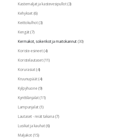
(3)
Kastemaljat ja kastevesipullot
(6)
Kehykset
(3)
Keittokulhot
(7)
Kengät
(30)
Kermakot, sokerikot ja maitokannut
(4)
Koriste-esineet
(11)
Koristelautaset
(4)
Korurasiat
(4)
Kruunupäät
(9)
Kylpyhuone
(11)
Kynttilänjalat
(1)
Lampunjalat
(7)
Lautaset - reiät takana
(6)
Lusikat ja kauhat
(15)
Maljakot