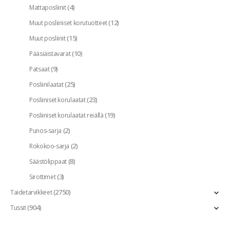
(4)
Mattaposliinit
(12)
Muut posliiniset korutuotteet
(15)
Muut posliinit
(10)
Pääsiäistavarat
(9)
Patsaat
(25)
Posliinilaatat
(23)
Posliiniset korulaatat
(19)
Posliiniset korulaatat reiällä
(2)
Punos-sarja
(2)
Rokokoo-sarja
(8)
Säästölippaat
(3)
Sirottimet
(2750)
Taidetarvikkeet
(904)
Tussit