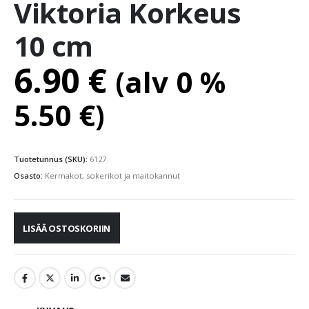
Viktoria Korkeus
10 cm
6.90
€
(alv 0 %
5.50
€
)
Tuotetunnus (SKU):
6127
Osasto:
Kermakot, sokerikot ja maitokannut
LISÄÄ OSTOSKORIIN