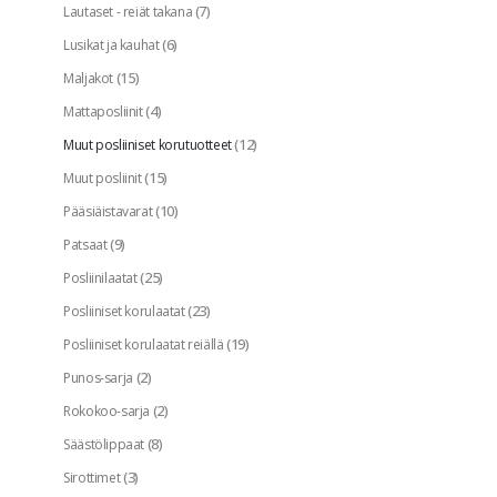
(7)
Lautaset - reiät takana
(6)
Lusikat ja kauhat
(15)
Maljakot
(4)
Mattaposliinit
(12)
Muut posliiniset korutuotteet
(15)
Muut posliinit
(10)
Pääsiäistavarat
(9)
Patsaat
(25)
Posliinilaatat
(23)
Posliiniset korulaatat
(19)
Posliiniset korulaatat reiällä
(2)
Punos-sarja
(2)
Rokokoo-sarja
(8)
Säästölippaat
(3)
Sirottimet