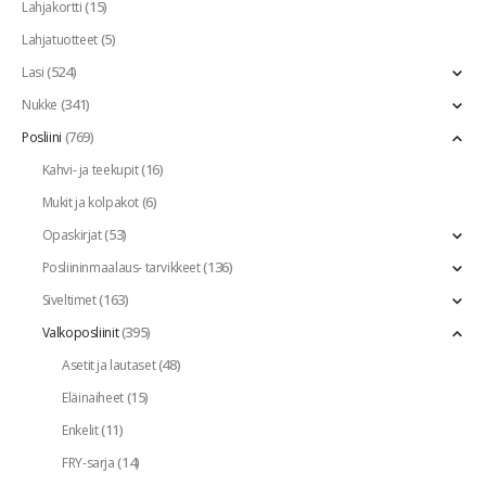
(15)
Lahjakortti
(5)
Lahjatuotteet
(524)
Lasi
(341)
Nukke
(769)
Posliini
(16)
Kahvi- ja teekupit
(6)
Mukit ja kolpakot
(53)
Opaskirjat
(136)
Posliininmaalaus- tarvikkeet
(163)
Siveltimet
(395)
Valkoposliinit
(48)
Asetit ja lautaset
(15)
Eläinaiheet
(11)
Enkelit
(14)
FRY-sarja