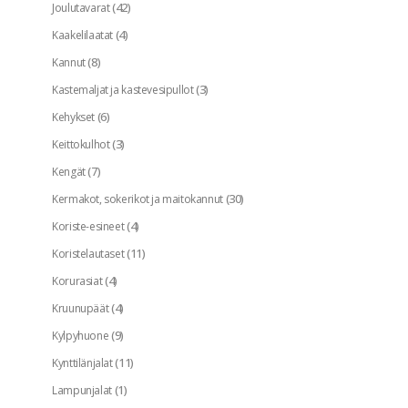
(42)
Joulutavarat
(4)
Kaakelilaatat
(8)
Kannut
(3)
Kastemaljat ja kastevesipullot
(6)
Kehykset
(3)
Keittokulhot
(7)
Kengät
(30)
Kermakot, sokerikot ja maitokannut
(4)
Koriste-esineet
(11)
Koristelautaset
(4)
Korurasiat
(4)
Kruunupäät
(9)
Kylpyhuone
(11)
Kynttilänjalat
(1)
Lampunjalat