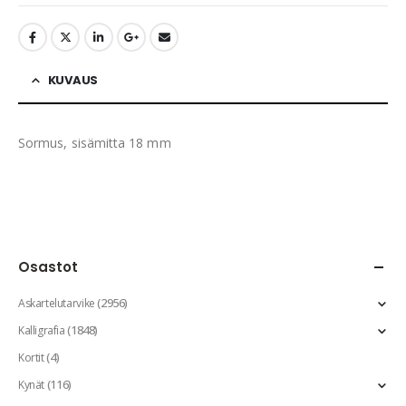
KUVAUS
Sormus, sisämitta 18 mm
Osastot
(2956)
Askartelutarvike
(1848)
Kalligrafia
(4)
Kortit
(116)
Kynät