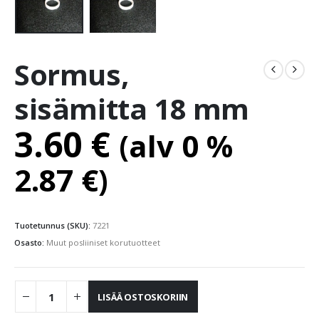
Sormus,
sisämitta 18 mm
3.60
€
(alv 0 %
2.87
€
)
Tuotetunnus (SKU):
7221
Osasto:
Muut posliiniset korutuotteet
LISÄÄ OSTOSKORIIN