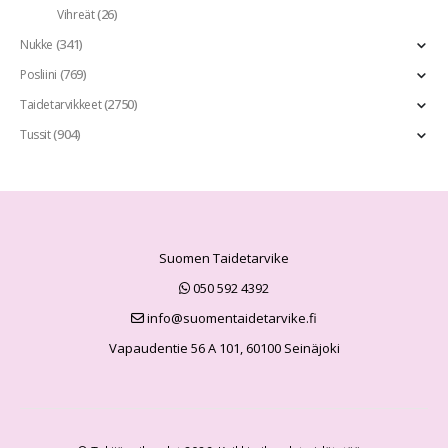
(26)
Vihreät
(341)
Nukke
(769)
Posliini
(2750)
Taidetarvikkeet
(904)
Tussit
Suomen Taidetarvike
050 592 4392
info@suomentaidetarvike.fi
Vapaudentie 56 A 101, 60100 Seinäjoki