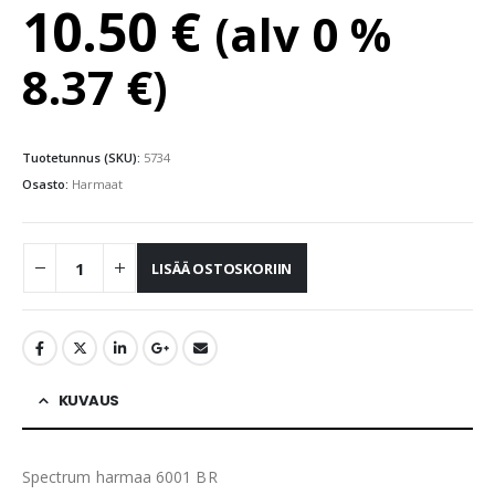
10.50
€
(alv 0 %
8.37
€
)
Tuotetunnus (SKU):
5734
Osasto:
Harmaat
LISÄÄ OSTOSKORIIN
KUVAUS
Spectrum harmaa 6001 BR