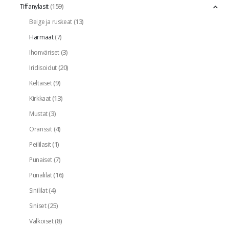
(159)
Tiffanylasit
(13)
Beige ja ruskeat
(7)
Harmaat
(3)
Ihonväriset
(20)
Iridisoidut
(9)
Keltaiset
(13)
Kirkkaat
(3)
Mustat
(4)
Oranssit
(1)
Peililasit
(7)
Punaiset
(16)
Punalilat
(4)
Sinililat
(25)
Siniset
(8)
Valkoiset