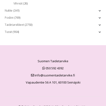
(26)
Vihreät
(341)
Nukke
(769)
Posliini
(2750)
Taidetarvikkeet
(904)
Tussit
Suomen Taidetarvike
050 592 4392
info@suomentaidetarvike.fi
Vapaudentie 56 A 101, 60100 Seinäjoki