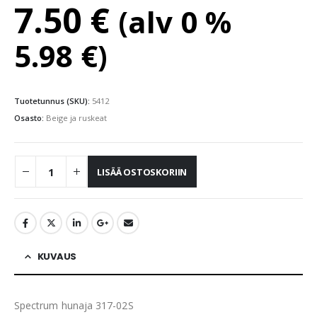
7.50
€
(alv 0 %
5.98
€
)
Tuotetunnus (SKU):
5412
Osasto:
Beige ja ruskeat
LISÄÄ OSTOSKORIIN
KUVAUS
Spectrum hunaja 317-02S