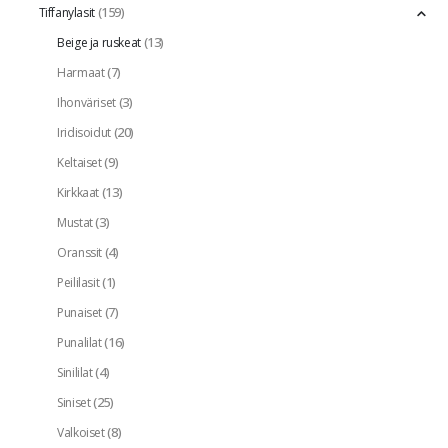
(159)
Tiffanylasit
(13)
Beige ja ruskeat
(7)
Harmaat
(3)
Ihonväriset
(20)
Iridisoidut
(9)
Keltaiset
(13)
Kirkkaat
(3)
Mustat
(4)
Oranssit
(1)
Peililasit
(7)
Punaiset
(16)
Punalilat
(4)
Sinililat
(25)
Siniset
(8)
Valkoiset