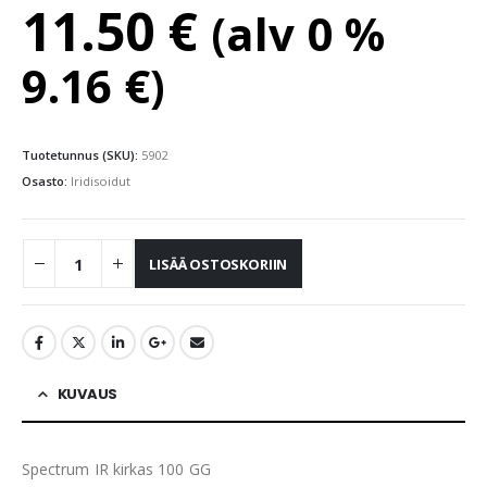
11.50
€
(alv 0 %
9.16
€
)
Tuotetunnus (SKU):
5902
Osasto:
Iridisoidut
LISÄÄ OSTOSKORIIN
KUVAUS
Spectrum IR kirkas 100 GG