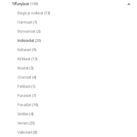
(159)
Tiffanylasit
(13)
Beige ja ruskeat
(7)
Harmaat
(3)
Ihonväriset
(20)
Iridisoidut
(9)
Keltaiset
(13)
Kirkkaat
(3)
Mustat
(4)
Oranssit
(1)
Peililasit
(7)
Punaiset
(16)
Punalilat
(4)
Sinililat
(25)
Siniset
(8)
Valkoiset