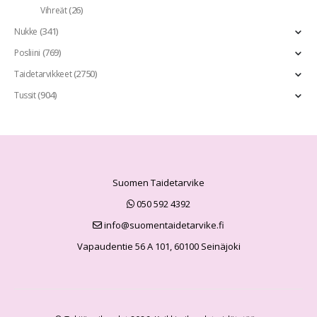
(26)
Vihreät
(341)
Nukke
(769)
Posliini
(2750)
Taidetarvikkeet
(904)
Tussit
Suomen Taidetarvike
050 592 4392
info@suomentaidetarvike.fi
Vapaudentie 56 A 101, 60100 Seinäjoki