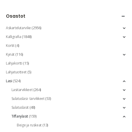
Osastot
(2956)
Askartelutarvike
(1848)
Kalligrafia
(4)
Kortit
(116)
Kynät
(15)
Lahjakortti
(5)
Lahjatuotteet
(524)
Lasi
(264)
Lasitarvikkeet
(53)
Sulatuslasi- tarvikkeet
(48)
Sulatuslasit
(159)
Tiffanylasit
(13)
Beige ja ruskeat