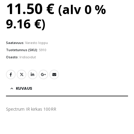
11.50
€
(alv 0 %
9.16
€
)
Saatavuus:
Varasto loppu
Tuotetunnus (SKU):
5910
Osasto:
Iridisoidut
KUVAUS
Spectrum IR kirkas 100RR