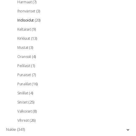
(7)
Harmaat
(3)
Ihonväriset
(20)
Iridisoidut
(9)
Keltaiset
(13)
Kirkkaat
(3)
Mustat
(4)
Oranssit
(1)
Peililasit
(7)
Punaiset
(16)
Punalilat
(4)
Sinililat
(25)
Siniset
(8)
Valkoiset
(26)
Vihreät
(341)
Nukke