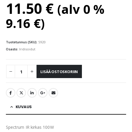
11.50
€
(alv 0 %
9.16
€
)
Tuotetunnus (SKU):
5920
Osasto:
Iridisoidut
LISÄÄ OSTOSKORIIN
KUVAUS
Spectrum IR kirkas 100W