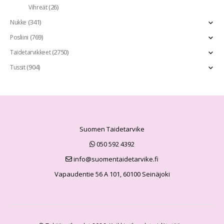
(26)
Vihreät
(341)
Nukke
(769)
Posliini
(2750)
Taidetarvikkeet
(904)
Tussit
Suomen Taidetarvike
050 592 4392
info@suomentaidetarvike.fi
Vapaudentie 56 A 101, 60100 Seinäjoki