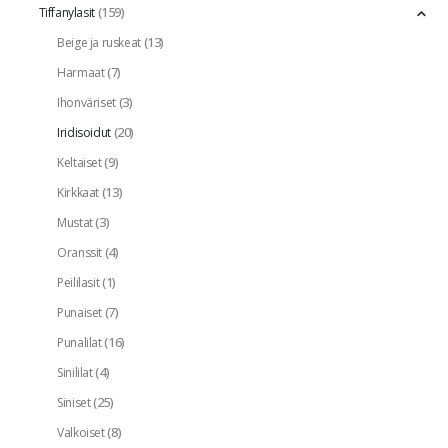
(159)
Tiffanylasit
(13)
Beige ja ruskeat
(7)
Harmaat
(3)
Ihonväriset
(20)
Iridisoidut
(9)
Keltaiset
(13)
Kirkkaat
(3)
Mustat
(4)
Oranssit
(1)
Peililasit
(7)
Punaiset
(16)
Punalilat
(4)
Sinililat
(25)
Siniset
(8)
Valkoiset