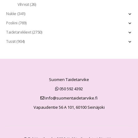
(26)
Vihreät
(341)
Nukke
(769)
Posliini
(2750)
Taidetarvikkeet
(904)
Tussit
Suomen Taidetarvike
050 592 4392
info@suomentaidetarvike.fi
Vapaudentie 56 A 101, 60100 Seinäjoki