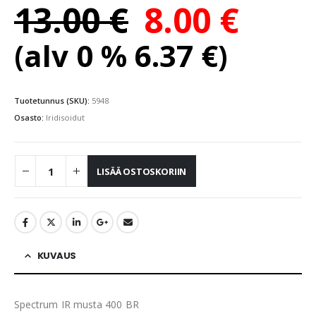
13.00
€
8.00
€
(alv 0 %
6.37
€
)
Tuotetunnus (SKU):
5948
Osasto:
Iridisoidut
LISÄÄ OSTOSKORIIN
KUVAUS
Spectrum IR musta 400 BR