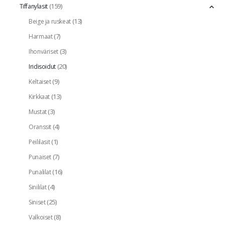
(159)
Tiffanylasit
(13)
Beige ja ruskeat
(7)
Harmaat
(3)
Ihonväriset
(20)
Iridisoidut
(9)
Keltaiset
(13)
Kirkkaat
(3)
Mustat
(4)
Oranssit
(1)
Peililasit
(7)
Punaiset
(16)
Punalilat
(4)
Sinililat
(25)
Siniset
(8)
Valkoiset