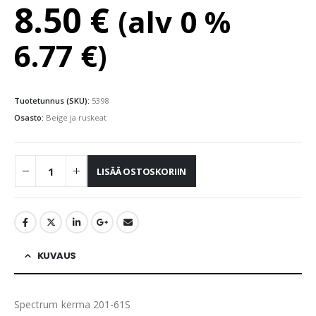
8.50
€
(alv 0 %
6.77
€
)
Tuotetunnus (SKU):
5398
Osasto:
Beige ja ruskeat
LISÄÄ OSTOSKORIIN
KUVAUS
Spectrum kerma 201-61S