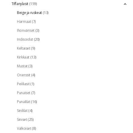
(159)
Tiffanylasit
(13)
Beige ja ruskeat
(7)
Harmaat
(3)
Ihonväriset
(20)
Iridisoidut
(9)
Keltaiset
(13)
Kirkkaat
(3)
Mustat
(4)
Oranssit
(1)
Peililasit
(7)
Punaiset
(16)
Punalilat
(4)
Sinililat
(25)
Siniset
(8)
Valkoiset