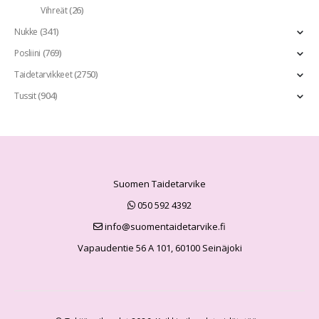
(26)
Vihreät
(341)
Nukke
(769)
Posliini
(2750)
Taidetarvikkeet
(904)
Tussit
Suomen Taidetarvike
050 592 4392
info@suomentaidetarvike.fi
Vapaudentie 56 A 101, 60100 Seinäjoki