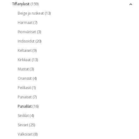
(159)
Tiffanylasit
(13)
Beige ja ruskeat
(7)
Harmaat
(3)
Ihonväriset
(20)
Iridisoidut
(9)
Keltaiset
(13)
Kirkkaat
(3)
Mustat
(4)
Oranssit
(1)
Peililasit
(7)
Punaiset
(16)
Punalilat
(4)
Sinililat
(25)
Siniset
(8)
Valkoiset