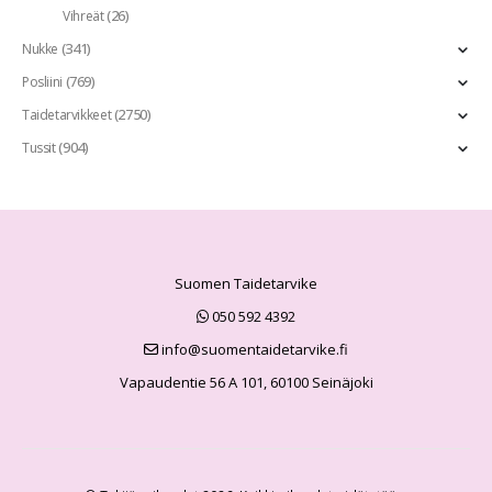
(26)
Vihreät
(341)
Nukke
(769)
Posliini
(2750)
Taidetarvikkeet
(904)
Tussit
Suomen Taidetarvike
050 592 4392
info@suomentaidetarvike.fi
Vapaudentie 56 A 101, 60100 Seinäjoki