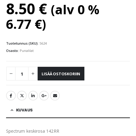
8.50
€
(alv 0 %
6.77
€
)
Tuotetunnus (SKU):
5624
Osasto:
Punalilat
LISÄÄ OSTOSKORIIN
KUVAUS
Spectrum keskirosa 142RR