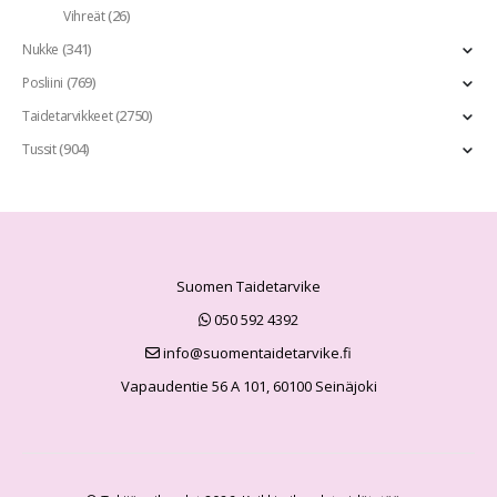
(26)
Vihreät
(341)
Nukke
(769)
Posliini
(2750)
Taidetarvikkeet
(904)
Tussit
Suomen Taidetarvike
050 592 4392
info@suomentaidetarvike.fi
Vapaudentie 56 A 101, 60100 Seinäjoki