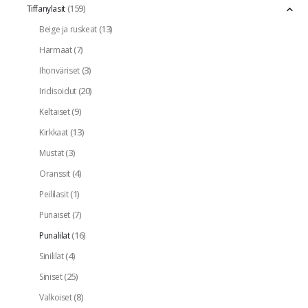
(159)
Tiffanylasit
(13)
Beige ja ruskeat
(7)
Harmaat
(3)
Ihonväriset
(20)
Iridisoidut
(9)
Keltaiset
(13)
Kirkkaat
(3)
Mustat
(4)
Oranssit
(1)
Peililasit
(7)
Punaiset
(16)
Punalilat
(4)
Sinililat
(25)
Siniset
(8)
Valkoiset