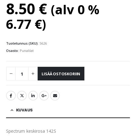
8.50
€
(alv 0 %
6.77
€
)
Tuotetunnus (SKU):
5626
Osasto:
Punalilat
LISÄÄ OSTOSKORIIN
KUVAUS
Spectrum keskirosa 142S