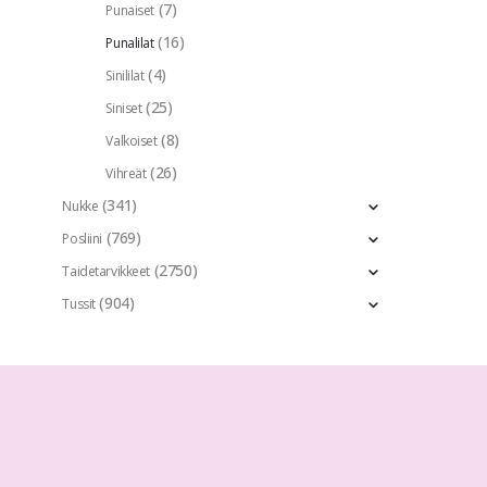
(7)
Punaiset
(16)
Punalilat
(4)
Sinililat
(25)
Siniset
(8)
Valkoiset
(26)
Vihreät
(341)
Nukke
(769)
Posliini
(2750)
Taidetarvikkeet
(904)
Tussit