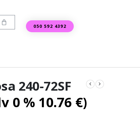
050 592 4392
osa 240-72SF
lv 0 %
10.76
€
)