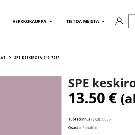
VERKKOKAUPPA
TIETOA MEISTÄ
LAT
SPE KESKIROSA 240-72SF
SPE keskir
13.50
€
(a
Tuotetunnus (SKU):
5636
Osasto:
Punalilat