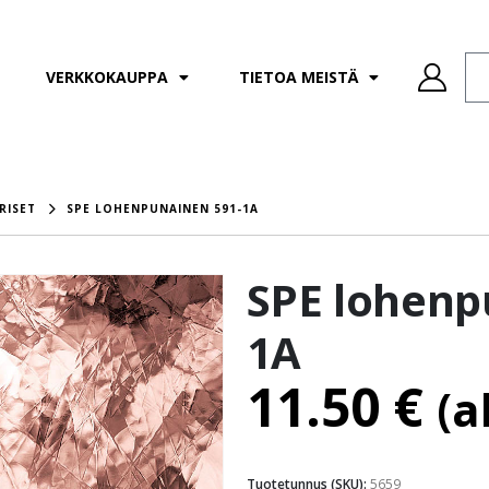
VERKKOKAUPPA
TIETOA MEISTÄ
RISET
SPE LOHENPUNAINEN 591-1A
SPE lohenp
1A
11.50
€
(a
Tuotetunnus (SKU):
5659