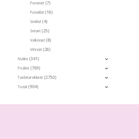
(7)
Punaiset
(16)
Punalilat
(4)
Sinililat
(25)
Siniset
(8)
Valkoiset
(26)
Vihreät
(341)
Nukke
(769)
Posliini
(2750)
Taidetarvikkeet
(904)
Tussit