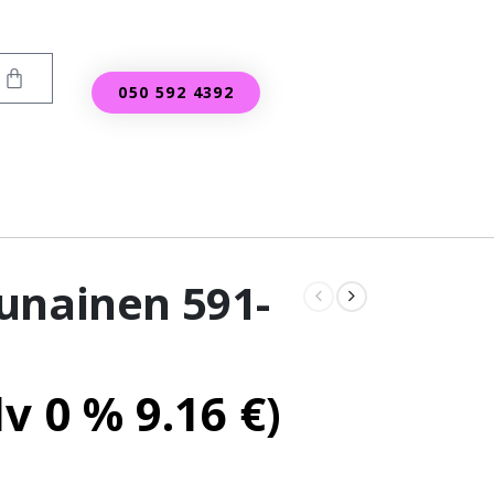
050 592 4392
unainen 591-
lv 0 %
9.16
€
)