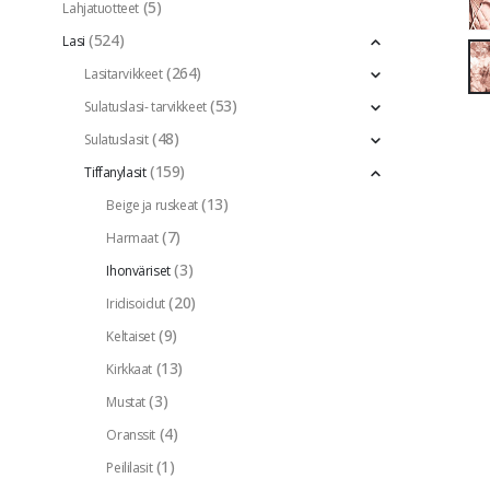
(5)
Lahjatuotteet
(524)
Lasi
(264)
Lasitarvikkeet
(53)
Sulatuslasi- tarvikkeet
(48)
Sulatuslasit
(159)
Tiffanylasit
(13)
Beige ja ruskeat
(7)
Harmaat
(3)
Ihonväriset
(20)
Iridisoidut
(9)
Keltaiset
(13)
Kirkkaat
(3)
Mustat
(4)
Oranssit
(1)
Peililasit