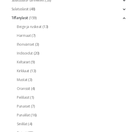
(53)
Sulatuslasi- tarvikkeet
(48)
Sulatuslasit
(159)
Tiffanylasit
(13)
Beige ja ruskeat
(7)
Harmaat
(3)
Ihonväriset
(20)
Iridisoidut
(9)
Keltaiset
(13)
Kirkkaat
(3)
Mustat
(4)
Oranssit
(1)
Peililasit
(7)
Punaiset
(16)
Punalilat
(4)
Sinililat