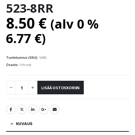
523-8RR
8.50
€
(alv 0 %
6.77
€
)
Tuotetunnus (SKU):
5486
Osasto:
Vihreät
LISÄÄ OSTOSKORIIN
KUVAUS