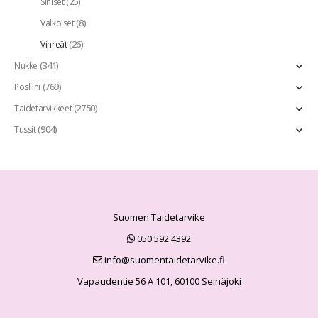
(25)
Siniset
(8)
Valkoiset
(26)
Vihreät
(341)
Nukke
(769)
Posliini
(2750)
Taidetarvikkeet
(904)
Tussit
Suomen Taidetarvike
050 592 4392
info@suomentaidetarvike.fi
Vapaudentie 56 A 101, 60100 Seinäjoki