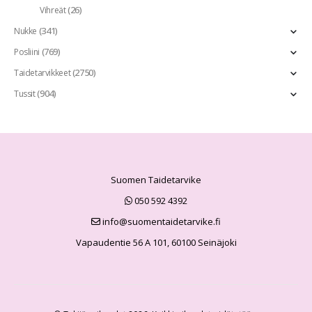
(26)
Vihreät
(341)
Nukke
(769)
Posliini
(2750)
Taidetarvikkeet
(904)
Tussit
Suomen Taidetarvike
050 592 4392
info@suomentaidetarvike.fi
Vapaudentie 56 A 101, 60100 Seinäjoki