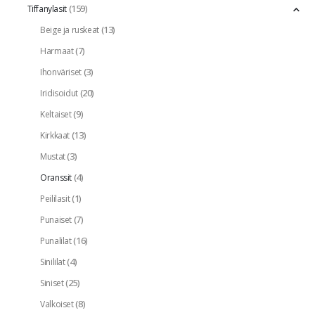
(159)
Tiffanylasit
(13)
Beige ja ruskeat
(7)
Harmaat
(3)
Ihonväriset
(20)
Iridisoidut
(9)
Keltaiset
(13)
Kirkkaat
(3)
Mustat
(4)
Oranssit
(1)
Peililasit
(7)
Punaiset
(16)
Punalilat
(4)
Sinililat
(25)
Siniset
(8)
Valkoiset