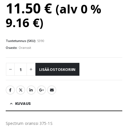
11.50
€
(alv 0 %
9.16
€
)
Tuotetunnus (SKU):
5390
Osasto:
Oranssit
LISÄÄ OSTOSKORIIN
KUVAUS
Spectrum oranssi 375-1S