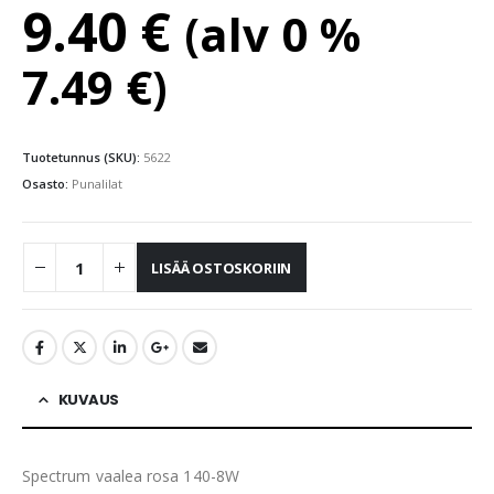
9.40
€
(alv 0 %
7.49
€
)
Tuotetunnus (SKU):
5622
Osasto:
Punalilat
LISÄÄ OSTOSKORIIN
KUVAUS
Spectrum vaalea rosa 140-8W