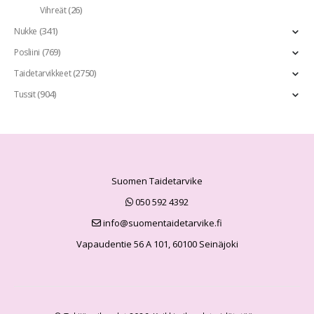
(26)
Vihreät
(341)
Nukke
(769)
Posliini
(2750)
Taidetarvikkeet
(904)
Tussit
Suomen Taidetarvike
050 592 4392
info@suomentaidetarvike.fi
Vapaudentie 56 A 101, 60100 Seinäjoki