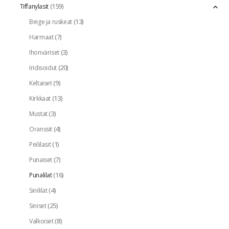
(159)
Tiffanylasit
(13)
Beige ja ruskeat
(7)
Harmaat
(3)
Ihonväriset
(20)
Iridisoidut
(9)
Keltaiset
(13)
Kirkkaat
(3)
Mustat
(4)
Oranssit
(1)
Peililasit
(7)
Punaiset
(16)
Punalilat
(4)
Sinililat
(25)
Siniset
(8)
Valkoiset