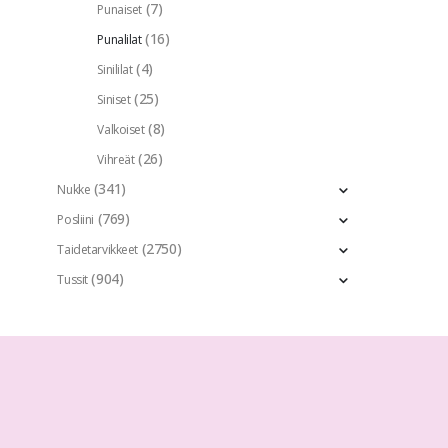
(7)
Punaiset
(16)
Punalilat
(4)
Sinililat
(25)
Siniset
(8)
Valkoiset
(26)
Vihreät
(341)
Nukke
(769)
Posliini
(2750)
Taidetarvikkeet
(904)
Tussit