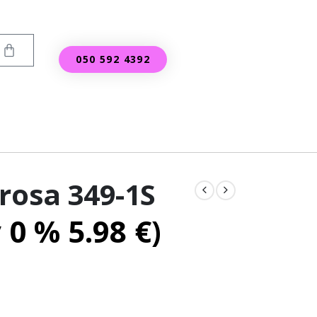
050 592 4392
rosa 349-1S
v 0 %
5.98
€
)