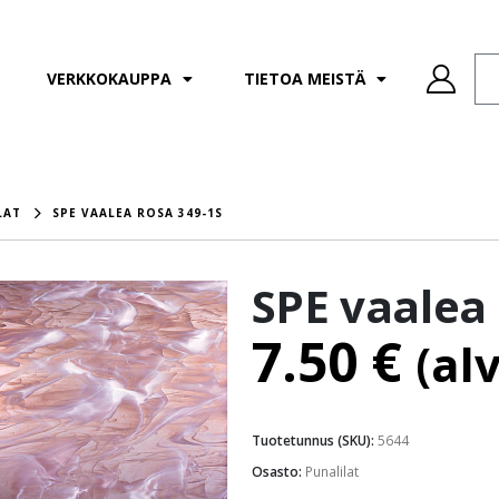
VERKKOKAUPPA
TIETOA MEISTÄ
LAT
SPE VAALEA ROSA 349-1S
SPE vaalea 
7.50
€
(al
Tuotetunnus (SKU):
5644
Osasto:
Punalilat