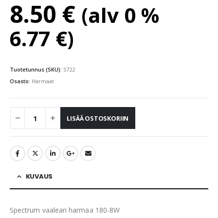
8.50
€
(alv 0 %
6.77
€
)
Tuotetunnus (SKU):
5722
Osasto:
Harmaat
LISÄÄ OSTOSKORIIN
KUVAUS
Spectrum vaalean harmaa 180-8W