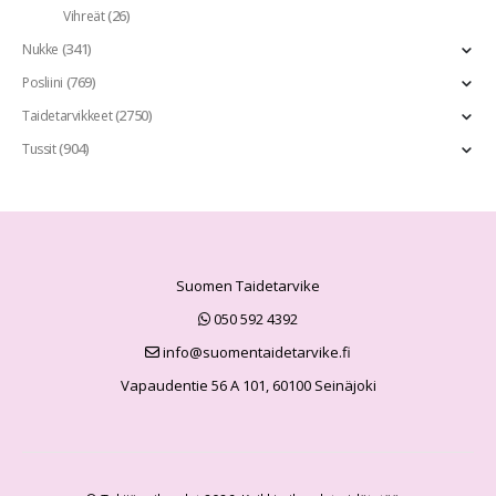
(26)
Vihreät
(341)
Nukke
(769)
Posliini
(2750)
Taidetarvikkeet
(904)
Tussit
Suomen Taidetarvike
050 592 4392
info@suomentaidetarvike.fi
Vapaudentie 56 A 101, 60100 Seinäjoki