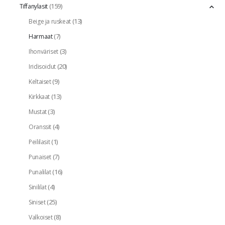
(159)
Tiffanylasit
(13)
Beige ja ruskeat
(7)
Harmaat
(3)
Ihonväriset
(20)
Iridisoidut
(9)
Keltaiset
(13)
Kirkkaat
(3)
Mustat
(4)
Oranssit
(1)
Peililasit
(7)
Punaiset
(16)
Punalilat
(4)
Sinililat
(25)
Siniset
(8)
Valkoiset