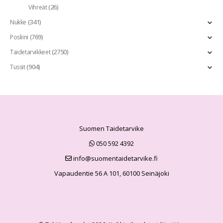
(26)
Vihreät
(341)
Nukke
(769)
Posliini
(2750)
Taidetarvikkeet
(904)
Tussit
Suomen Taidetarvike
050 592 4392
info@suomentaidetarvike.fi
Vapaudentie 56 A 101, 60100 Seinäjoki