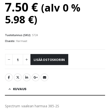
7.50
€
(alv 0 %
5.98
€
)
Tuotetunnus (SKU):
5724
Osasto:
Harmaat
LISÄÄ OSTOSKORIIN
KUVAUS
Spectrum vaalean harmaa 385-2S