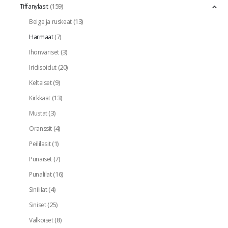
(159)
Tiffanylasit
(13)
Beige ja ruskeat
(7)
Harmaat
(3)
Ihonväriset
(20)
Iridisoidut
(9)
Keltaiset
(13)
Kirkkaat
(3)
Mustat
(4)
Oranssit
(1)
Peililasit
(7)
Punaiset
(16)
Punalilat
(4)
Sinililat
(25)
Siniset
(8)
Valkoiset