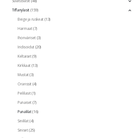
(48)
Sulatuslasit
(159)
Tiffanylasit
(13)
Beige ja ruskeat
(7)
Harmaat
(3)
Ihonväriset
(20)
Iridisoidut
(9)
Keltaiset
(13)
Kirkkaat
(3)
Mustat
(4)
Oranssit
(1)
Peililasit
(7)
Punaiset
(16)
Punalilat
(4)
Sinililat
(25)
Siniset