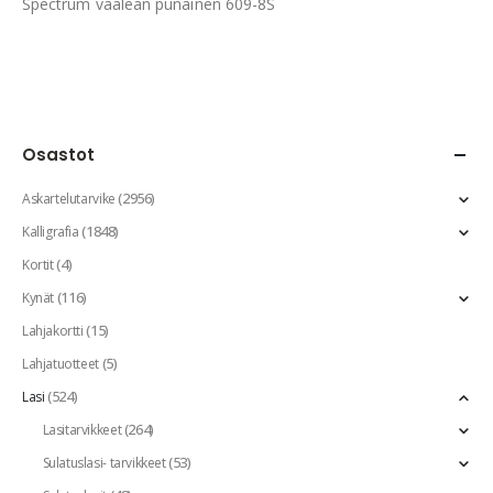
Spectrum vaalean punainen 609-8S
Osastot
(2956)
Askartelutarvike
(1848)
Kalligrafia
(4)
Kortit
(116)
Kynät
(15)
Lahjakortti
(5)
Lahjatuotteet
(524)
Lasi
(264)
Lasitarvikkeet
(53)
Sulatuslasi- tarvikkeet