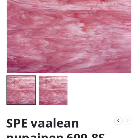
SPE vaalean
punainen 609-8S