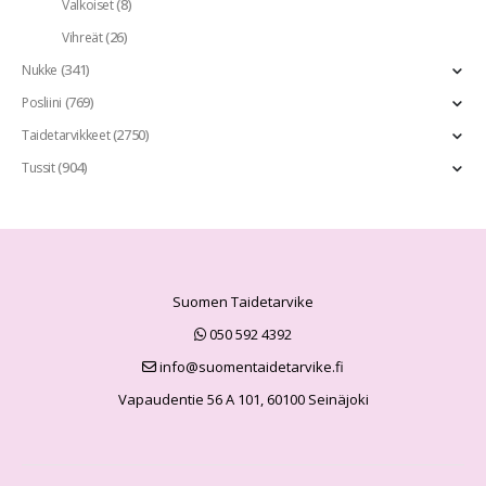
(8)
Valkoiset
(26)
Vihreät
(341)
Nukke
(769)
Posliini
(2750)
Taidetarvikkeet
(904)
Tussit
Suomen Taidetarvike
050 592 4392
info@suomentaidetarvike.fi
Vapaudentie 56 A 101, 60100 Seinäjoki