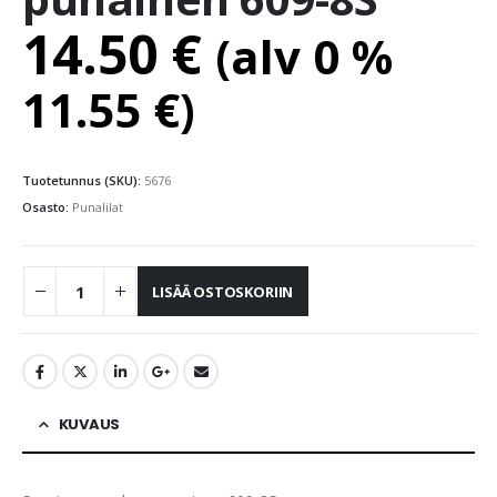
14.50
€
(alv 0 %
11.55
€
)
Tuotetunnus (SKU):
5676
Osasto:
Punalilat
LISÄÄ OSTOSKORIIN
KUVAUS