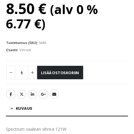
8.50
€
(alv 0 %
6.77
€
)
Tuotetunnus (SKU):
5446
Osasto:
Vihreät
LISÄÄ OSTOSKORIIN
KUVAUS
Spectrum vaalean vihreä 121W