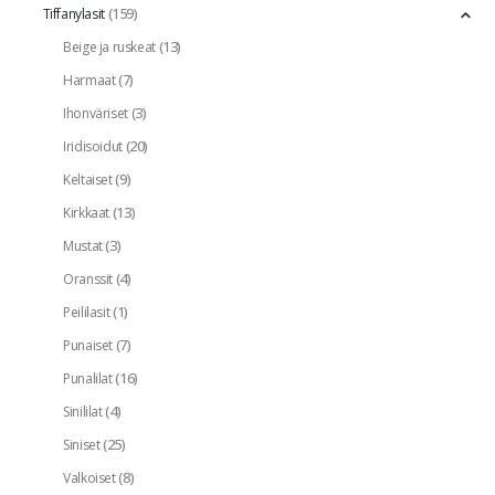
(159)
Tiffanylasit
(13)
Beige ja ruskeat
(7)
Harmaat
(3)
Ihonväriset
(20)
Iridisoidut
(9)
Keltaiset
(13)
Kirkkaat
(3)
Mustat
(4)
Oranssit
(1)
Peililasit
(7)
Punaiset
(16)
Punalilat
(4)
Sinililat
(25)
Siniset
(8)
Valkoiset