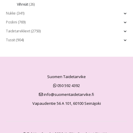
(26)
Vihreät
(341)
Nukke
(769)
Posliini
(2750)
Taidetarvikkeet
(904)
Tussit
Suomen Taidetarvike
050 592 4392
info@suomentaidetarvike.fi
Vapaudentie 56 A 101, 60100 Seinäjoki