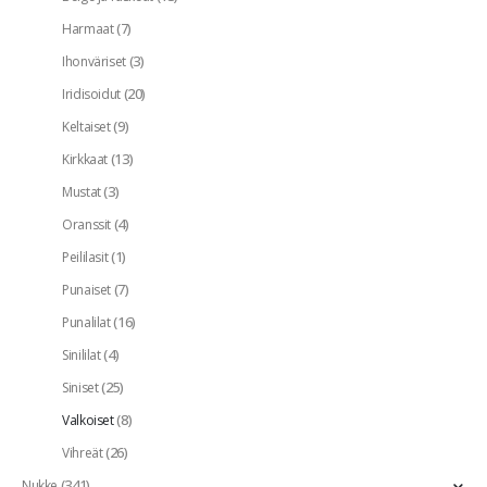
(7)
Harmaat
(3)
Ihonväriset
(20)
Iridisoidut
(9)
Keltaiset
(13)
Kirkkaat
(3)
Mustat
(4)
Oranssit
(1)
Peililasit
(7)
Punaiset
(16)
Punalilat
(4)
Sinililat
(25)
Siniset
(8)
Valkoiset
(26)
Vihreät
(341)
Nukke