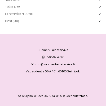
(769)
Posliini
(2750)
Taidetarvikkeet
(904)
Tussit
Suomen Taidetarvike
050 592 4392
info@suomentaidetarvike.fi
Vapaudentie 56 A 101, 60100 Seinäjoki
© Tekijänoikeudet 2026. Kaikki oikeudet pidätetään.