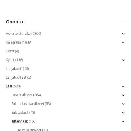
Osastot
(2956)
Askartelutarvike
(1848)
Kalligrafia
(4)
Kortit
(116)
Kynät
(15)
Lahjakortti
(5)
Lahjatuotteet
(524)
Lasi
(264)
Lasitarvikkeet
(53)
Sulatuslasi- tarvikkeet
(48)
Sulatuslasit
(159)
Tiffanylasit
(13)
Beige ja ruskeat