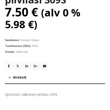
7.50
€
(alv 0 %
5.98
€
)
Saatavuus:
Varasto loppu
Tuotetunnus (SKU):
5352
Osasto:
Valkoiset
KUVAUS
Spectrum valkoinen pilvilasi 309S