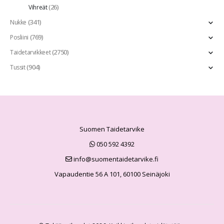
(26)
Vihreät
(341)
Nukke
(769)
Posliini
(2750)
Taidetarvikkeet
(904)
Tussit
Suomen Taidetarvike
050 592 4392
info@suomentaidetarvike.fi
Vapaudentie 56 A 101, 60100 Seinäjoki