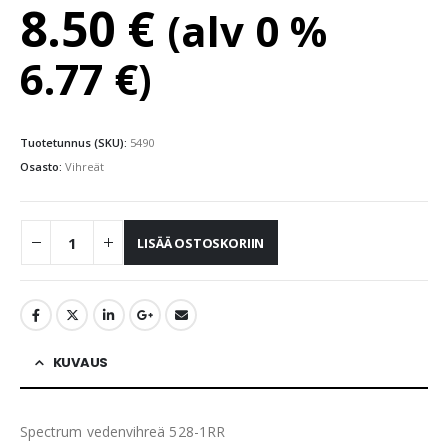
8.50
€
(alv 0 %
6.77
€
)
Tuotetunnus (SKU):
5490
Osasto:
Vihreät
LISÄÄ OSTOSKORIIN
KUVAUS
Spectrum vedenvihreä 528-1RR