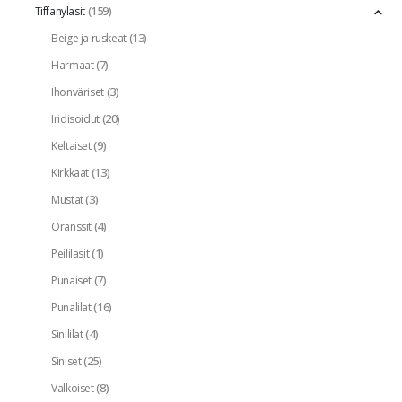
(159)
Tiffanylasit
(13)
Beige ja ruskeat
(7)
Harmaat
(3)
Ihonväriset
(20)
Iridisoidut
(9)
Keltaiset
(13)
Kirkkaat
(3)
Mustat
(4)
Oranssit
(1)
Peililasit
(7)
Punaiset
(16)
Punalilat
(4)
Sinililat
(25)
Siniset
(8)
Valkoiset