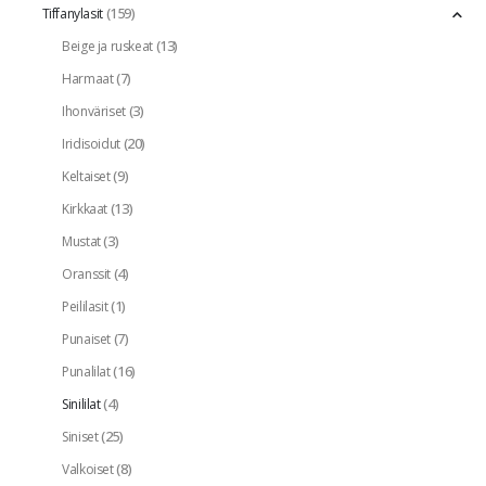
(159)
Tiffanylasit
(13)
Beige ja ruskeat
(7)
Harmaat
(3)
Ihonväriset
(20)
Iridisoidut
(9)
Keltaiset
(13)
Kirkkaat
(3)
Mustat
(4)
Oranssit
(1)
Peililasit
(7)
Punaiset
(16)
Punalilat
(4)
Sinililat
(25)
Siniset
(8)
Valkoiset