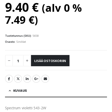
9.40
€
(alv 0 %
7.49
€
)
Tuotetunnus (SKU):
5658
Osasto:
Sinililat
LISÄÄ OSTOSKORIIN
KUVAUS
Spectrum violetti 543-2W