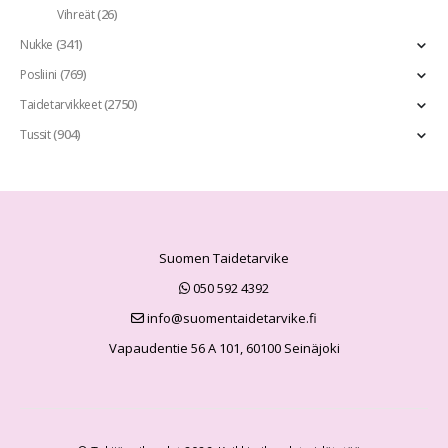
(26)
Vihreät
(341)
Nukke
(769)
Posliini
(2750)
Taidetarvikkeet
(904)
Tussit
Suomen Taidetarvike
050 592 4392
info@suomentaidetarvike.fi
Vapaudentie 56 A 101, 60100 Seinäjoki