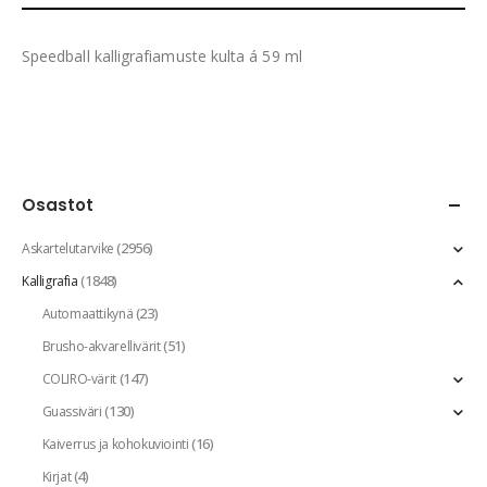
Speedball kalligrafiamuste kulta á 59 ml
Osastot
(2956)
Askartelutarvike
(1848)
Kalligrafia
(23)
Automaattikynä
(51)
Brusho-akvarellivärit
(147)
COLIRO-värit
(130)
Guassiväri
(16)
Kaiverrus ja kohokuviointi
(4)
Kirjat