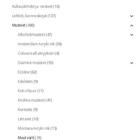
(10)
Kultauslehdet ja -nesteet
(137)
Lehtiöt, luonnoskirjat
(488)
Musteet
(47)
Alkoholimusteet
(56)
Amsterdam Acrylic ink
(4)
Colourcraft akryyliväri
(55)
Diamine musteet
(62)
Ecoline
(9)
Edelstein
(11)
Koh-I-Noor
(41)
Krishna musteet
(9)
Kuretake
(10)
Letraset
(15)
Montana Acrylic ink
(18)
Muut värit