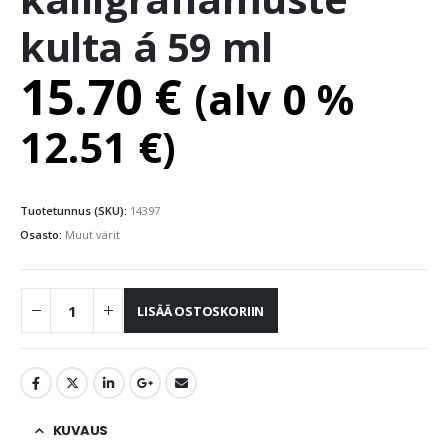
kulta á 59 ml
15.70
€
(alv 0 %
12.51
€
)
Tuotetunnus (SKU):
14397
Osasto:
Muut värit
LISÄÄ OSTOSKORIIN
KUVAUS