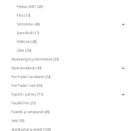
(20)
Pelikan 4001
(13)
Pilot
(40)
Schmincke
(17)
Speedball
(28)
W&N Ink
(33)
Ziller
(23)
Mustetangot ja hierrinkivet
(43)
Muut tarvikkeet
(24)
Pan Pastel -tarvikkeet
(95)
Pan Pastel -värit
(111)
Paperit / pahvit
(21)
Parallel Pen
(45)
Pastelli- ja vahakynät
(33)
Setit
(128)
Sinettivahat ja sinetit