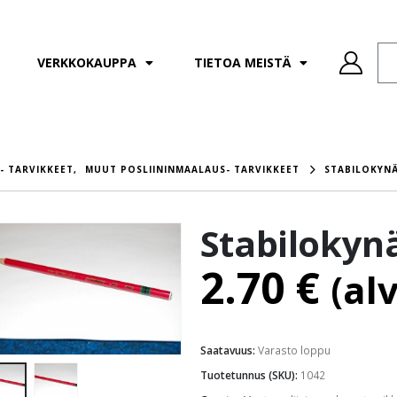
VERKKOKAUPPA
TIETOA MEISTÄ
- TARVIKKEET
,
MUUT POSLIININMAALAUS- TARVIKKEET
STABILOKYN
Stabilokyn
2.70
€
(al
Saatavuus:
Varasto loppu
Tuotetunnus (SKU):
1042