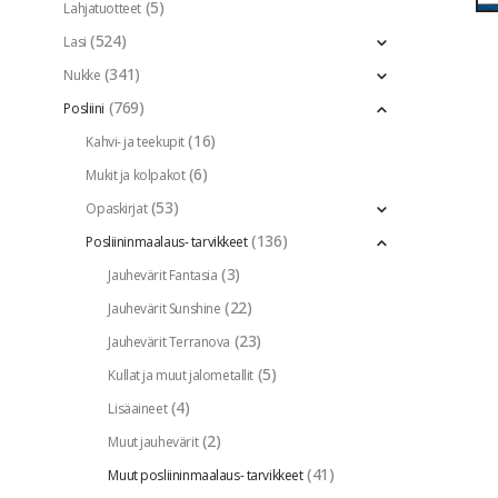
(5)
Lahjatuotteet
(524)
Lasi
(341)
Nukke
(769)
Posliini
(16)
Kahvi- ja teekupit
(6)
Mukit ja kolpakot
(53)
Opaskirjat
(136)
Posliininmaalaus- tarvikkeet
(3)
Jauhevärit Fantasia
(22)
Jauhevärit Sunshine
(23)
Jauhevärit Terranova
(5)
Kullat ja muut jalometallit
(4)
Lisäaineet
(2)
Muut jauhevärit
(41)
Muut posliininmaalaus- tarvikkeet