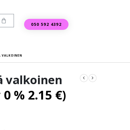
050 592 4392
Ä VALKOINEN
ä valkoinen
v 0 %
2.15
€
)