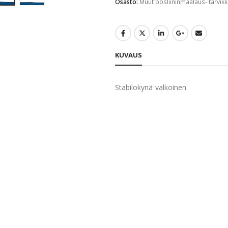
Osasto:
Muut posliininmaalaus- tarvikk
KUVAUS
Stabilokynä valkoinen