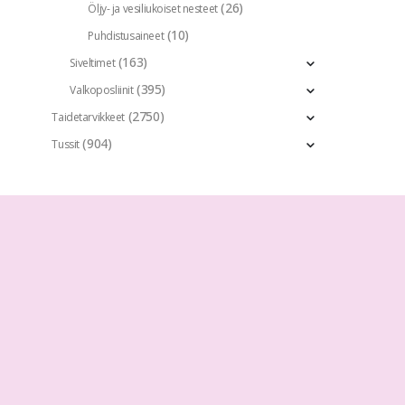
(26)
Öljy- ja vesiliukoiset nesteet
(10)
Puhdistusaineet
(163)
Siveltimet
(395)
Valkoposliinit
(2750)
Taidetarvikkeet
(904)
Tussit