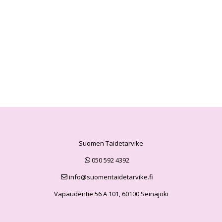
Suomen Taidetarvike
050 592 4392
info@suomentaidetarvike.fi
Vapaudentie 56 A 101, 60100 Seinäjoki