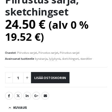
sketchingset
24.50
€
(alv 0 %
19.52
€
)
Osastot:
Piirustus-sarjat
,
Piirustus-sarjat
,
Piirustus-sarjat
Avainsanat tuotteelle
kynäsarja
,
lyijykynä
,
sketchingset
,
staedtler
LISÄÄ OSTOSKORIIN
KUVAUS