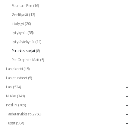
(16)
Fountain Pen
(13)
Geelikynät
(20)
Irtolyijyt
(35)
Lyijykynät
(11)
Lyijytäytekynät
(8)
Piirustus-sarjat
(5)
Pitt Graphite Matt
(15)
Lahjakortti
(5)
Lahjatuotteet
(524)
Lasi
(341)
Nukke
(769)
Posliini
(2750)
Taidetarvikkeet
(904)
Tussit