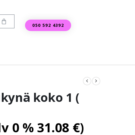
050 592 4392
kynä koko 1 (
lv 0 %
31.08
€
)