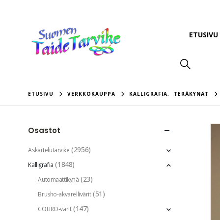
ETUSIVU
ETUSIVU
VERKKOKAUPPA
KALLIGRAFIA
,
TERÄKYNÄT
Osastot
(2956)
Askartelutarvike
(1848)
Kalligrafia
(23)
Automaattikynä
(51)
Brusho-akvarellivärit
(147)
COLIRO-värit