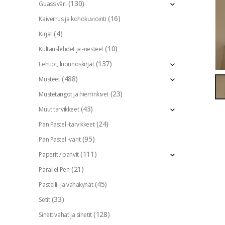
(130)
Guassiväri
(16)
Kaiverrus ja kohokuviointi
(4)
Kirjat
(10)
Kultauslehdet ja -nesteet
(137)
Lehtiöt, luonnoskirjat
(488)
Musteet
(23)
Mustetangot ja hierrinkivet
(43)
Muut tarvikkeet
(24)
Pan Pastel -tarvikkeet
(95)
Pan Pastel -värit
(111)
Paperit / pahvit
(21)
Parallel Pen
(45)
Pastelli- ja vahakynät
(33)
Setit
(128)
Sinettivahat ja sinetit