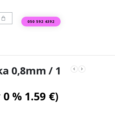
050 592 4392
ka 0,8mm / 1
v 0 %
1.59
€
)