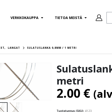
VERKKOKAUPPA
TIETOA MEISTÄ
EET
,
LANGAT
SULATUSLANKA 0,8MM / 1 METRI
Sulatuslan
metri
2.00
€
(al
Tuotetunnus (SKU):
4123