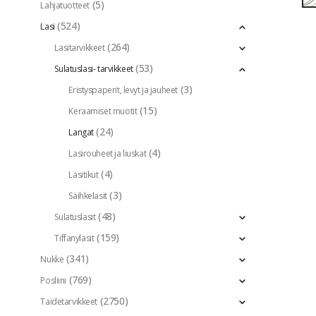
(5)
Lahjatuotteet
(524)
Lasi
(264)
Lasitarvikkeet
(53)
Sulatuslasi- tarvikkeet
(3)
Eristyspaperit, levyt ja jauheet
(15)
Keraamiset muotit
(24)
Langat
(4)
Lasirouheet ja liuskat
(4)
Lasitikut
(3)
Säihkelasit
(48)
Sulatuslasit
(159)
Tiffanylasit
(341)
Nukke
(769)
Posliini
(2750)
Taidetarvikkeet