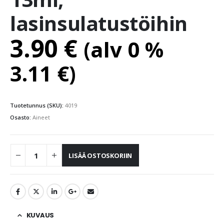
lasinsulatustöihin
3.90
€
(alv 0 %
3.11
€
)
Tuotetunnus (SKU):
4019
Osasto:
Aineet
LISÄÄ OSTOSKORIIN
KUVAUS