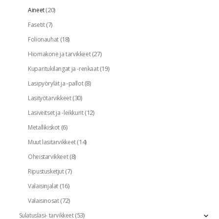
(20)
Aineet
(7)
Fasetit
(18)
Folionauhat
(27)
Hiomakone ja tarvikkeet
(19)
Kuparitukilangat ja -renkaat
(8)
Lasipyörylät ja -pallot
(30)
Lasityötarvikkeet
(12)
Lasiveitset ja -leikkurit
(6)
Metallikiskot
(14)
Muut lasitarvikkeet
(8)
Oheistarvikkeet
(7)
Ripustusketjut
(16)
Valaisinjalat
(72)
Valaisinosat
(53)
Sulatuslasi- tarvikkeet