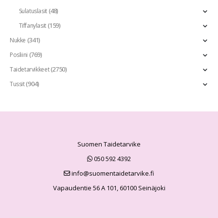
(48)
Sulatuslasit
(159)
Tiffanylasit
(341)
Nukke
(769)
Posliini
(2750)
Taidetarvikkeet
(904)
Tussit
Suomen Taidetarvike
050 592 4392
info@suomentaidetarvike.fi
Vapaudentie 56 A 101, 60100 Seinäjoki