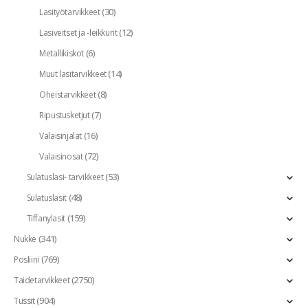
(30)
Lasityötarvikkeet
(12)
Lasiveitset ja -leikkurit
(6)
Metallikiskot
(14)
Muut lasitarvikkeet
(8)
Oheistarvikkeet
(7)
Ripustusketjut
(16)
Valaisinjalat
(72)
Valaisinosat
(53)
Sulatuslasi- tarvikkeet
(48)
Sulatuslasit
(159)
Tiffanylasit
(341)
Nukke
(769)
Posliini
(2750)
Taidetarvikkeet
(904)
Tussit