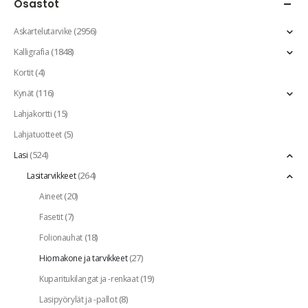
Osastot
(2956)
Askartelutarvike
(1848)
Kalligrafia
(4)
Kortit
(116)
Kynät
(15)
Lahjakortti
(5)
Lahjatuotteet
(524)
Lasi
(264)
Lasitarvikkeet
(20)
Aineet
(7)
Fasetit
(18)
Folionauhat
(27)
Hiomakone ja tarvikkeet
(19)
Kuparitukilangat ja -renkaat
(8)
Lasipyörylät ja -pallot