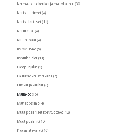
(30)
Kermakot, sokerikot ja maitokannut
(4)
Koriste-esineet
(11)
Koristelautaset
(4)
Korurasiat
(4)
Kruunupäät
(9)
Kylpyhuone
(11)
Kynttilänjalat
(1)
Lampunjalat
(7)
Lautaset - reiät takana
(6)
Lusikat ja kauhat
(15)
Maljakot
(4)
Mattaposliinit
(12)
Muut posliiniset korutuotteet
(15)
Muut posliinit
(10)
Pääsiäistavarat