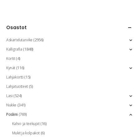
Osastot
(2956)
Askartelutarvike
(1848)
Kalligrafia
(4)
Kortit
(116)
Kynät
(15)
Lahjakortti
(5)
Lahjatuotteet
(524)
Lasi
(341)
Nukke
(769)
Posliini
(16)
Kahvi- ja teekupit
(6)
Mukit ja kolpakot