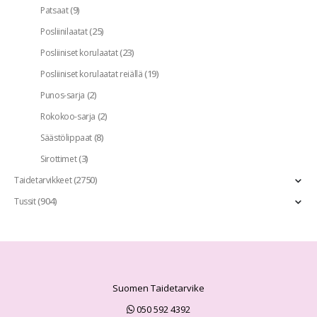
(9)
Patsaat
(25)
Posliinilaatat
(23)
Posliiniset korulaatat
(19)
Posliiniset korulaatat reiällä
(2)
Punos-sarja
(2)
Rokokoo-sarja
(8)
Säästölippaat
(3)
Sirottimet
(2750)
Taidetarvikkeet
(904)
Tussit
Suomen Taidetarvike
050 592 4392