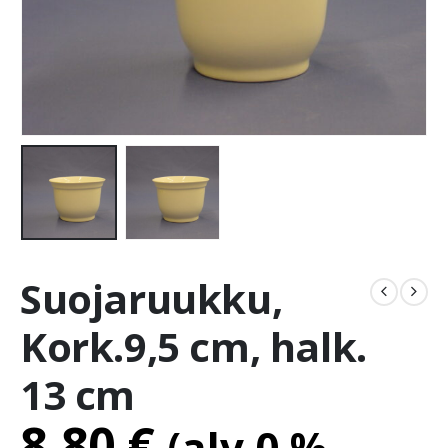
Suojaruukku,
Kork.9,5 cm, halk.
13 cm
8.80
€
(alv 0 %