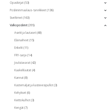
(53)
Opaskirjat
(136)
Posliininmaalaus- tarvikkeet
(163)
Siveltimet
(395)
Valkoposliinit
(48)
Asetit ja lautaset
(15)
Eläinaiheet
(11)
Enkelit
(14)
FRY-sarja
(42)
Joulutavarat
(4)
Kaakelilaatat
(8)
Kannut
(3)
Kastemaljat ja kastevesipullot
(6)
Kehykset
(3)
Keittokulhot
(7)
Kengät