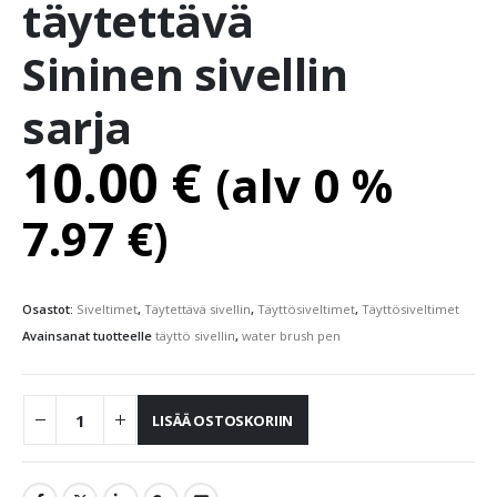
täytettävä
Sininen sivellin
sarja
10.00
€
(alv 0 %
7.97
€
)
Osastot:
Siveltimet
,
Täytettävä sivellin
,
Täyttösiveltimet
,
Täyttösiveltimet
Avainsanat tuotteelle
täyttö sivellin
,
water brush pen
LISÄÄ OSTOSKORIIN