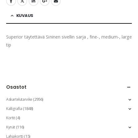
KUVAUS
Superior täytettävä Sininen sivellin sarja , fine-, medium-, large
tip
Osastot
(2956)
Askartelutarvike
(1848)
Kalligrafia
(4)
Kortit
(116)
Kynät
(15)
Lahjakortti