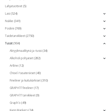
(5)
Lahjatuotteet
(524)
Lasi
(341)
Nukke
(769)
Posliini
(2750)
Taidetarvikkeet
(904)
Tussit
(34)
Akryylimaalikynä ja -tussi
(282)
Alkoholi pohjaiset
(12)
Artline
(40)
Chisel / tasateräiset
(310)
Fineliner ja kuitukärkiset
(17)
GRAPH`IT fineliner
(9)
GRAPH`IT tarvikkeet
(49)
Graph`o
(74)
Karin Markers