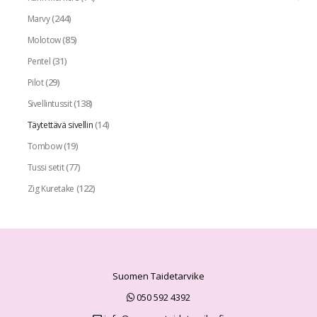
(244)
Marvy
(85)
Molotow
(31)
Pentel
(29)
Pilot
(138)
Sivellintussit
(14)
Täytettävä sivellin
(19)
Tombow
(77)
Tussi setit
(122)
Zig Kuretake
Suomen Taidetarvike
050 592 4392