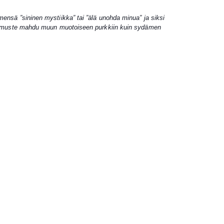
nsä ”sininen mystiikka” tai ”älä unohda minua” ja siksi
a muste mahdu muun muotoiseen purkkiin kuin sydämen