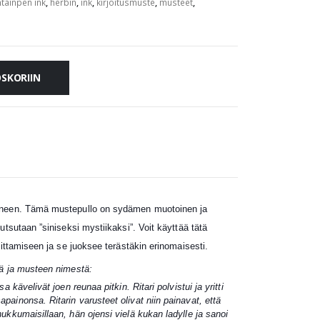
tainpen ink
,
herbin
,
ink
,
kirjoitusmuste
,
musteet
,
OSKORIIN
vineen. Tämä mustepullo on sydämen muotoinen ja
utsutaan ”siniseksi mystiikaksi”. Voit käyttää tätä
joittamiseen ja se juoksee terästäkin erinomaisesti.
tä ja musteen nimestä:
a kävelivät joen reunaa pitkin. Ritari polvistui ja yritti
ainonsa. Ritarin varusteet olivat niin painavat, että
ukkumaisillaan, hän ojensi vielä kukan ladylle ja sanoi