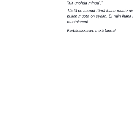
”älä unohda minua”.”
Tästä on saanut tämä ihana muste nime
pullon muoto on sydän
. Ei näin ihan
muotoiseen!
Kertakaikkiaan, mikä tarina!