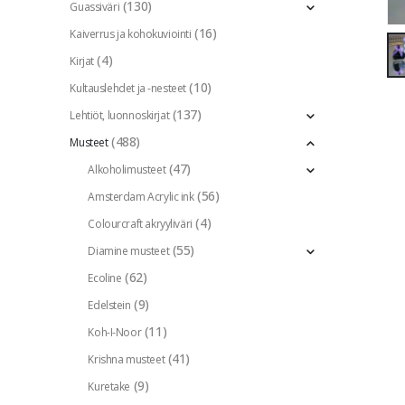
(130)
Guassiväri
(16)
Kaiverrus ja kohokuviointi
(4)
Kirjat
(10)
Kultauslehdet ja -nesteet
(137)
Lehtiöt, luonnoskirjat
(488)
Musteet
(47)
Alkoholimusteet
(56)
Amsterdam Acrylic ink
(4)
Colourcraft akryyliväri
(55)
Diamine musteet
(62)
Ecoline
(9)
Edelstein
(11)
Koh-I-Noor
(41)
Krishna musteet
(9)
Kuretake