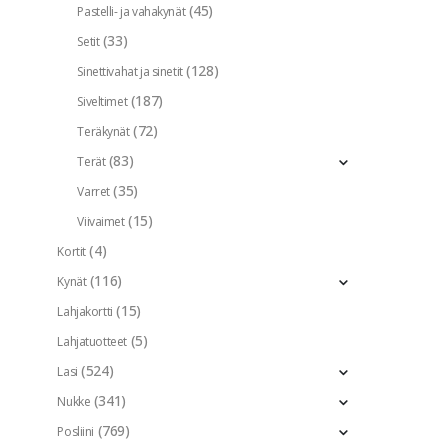
(45)
Pastelli- ja vahakynät
(33)
Setit
(128)
Sinettivahat ja sinetit
(187)
Siveltimet
(72)
Teräkynät
(83)
Terät
(35)
Varret
(15)
Viivaimet
(4)
Kortit
(116)
Kynät
(15)
Lahjakortti
(5)
Lahjatuotteet
(524)
Lasi
(341)
Nukke
(769)
Posliini