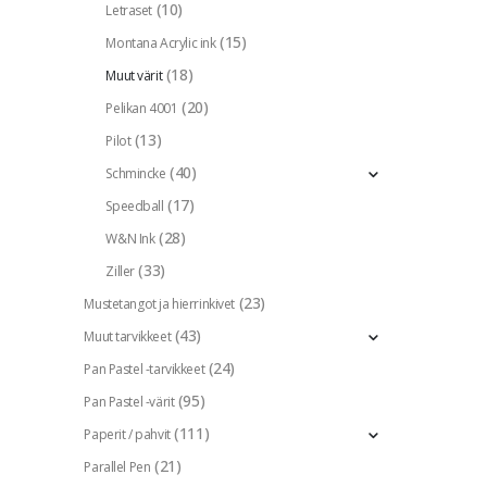
(10)
Letraset
(15)
Montana Acrylic ink
(18)
Muut värit
(20)
Pelikan 4001
(13)
Pilot
(40)
Schmincke
(17)
Speedball
(28)
W&N Ink
(33)
Ziller
(23)
Mustetangot ja hierrinkivet
(43)
Muut tarvikkeet
(24)
Pan Pastel -tarvikkeet
(95)
Pan Pastel -värit
(111)
Paperit / pahvit
(21)
Parallel Pen