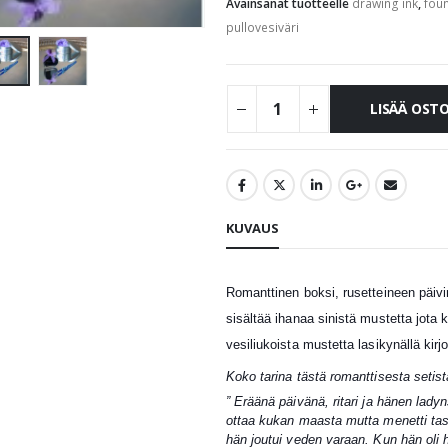
Avainsanat tuotteelle
drawing ink
,
foun
pullovesiväri
LISÄÄ OST
KUVAUS
Romanttinen boksi, rusetteineen päi
sisältää ihanaa sinistä mustetta jota k
vesiliukoista mustetta lasikynällä kir
Koko tarina tästä romanttisesta setis
” Eräänä päivänä, ritari ja hänen ladyns
ottaa kukan maasta mutta menetti tasap
hän joutui veden varaan. Kun hän oli h