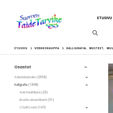
ETUSIVU
ETUSIVU
VERKKOKAUPPA
KALLIGRAFIA
,
MUSTEET
,
MUU
Osastot
(2956)
Askartelutarvike
(1848)
Kalligrafia
(23)
Automaattikynä
(51)
Brusho-akvarellivärit
(147)
COLIRO-värit