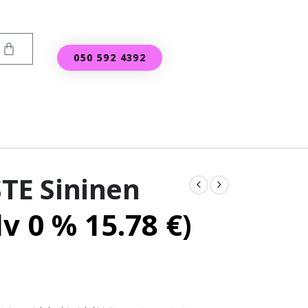
050 592 4392
E Sininen
lv 0 %
15.78
€
)