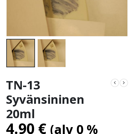
TN-13
Syvänsininen
20ml
4.90
€
(alv 0 %