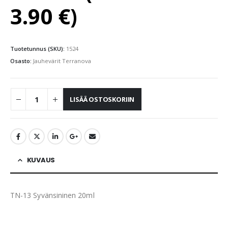
3.90
€
)
Tuotetunnus (SKU):
1524
Osasto:
Jauhevärit Terranova
LISÄÄ OSTOSKORIIN
KUVAUS
TN-13 Syvänsininen 20ml