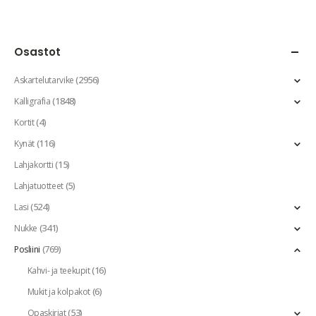
Osastot
(2956)
Askartelutarvike
(1848)
Kalligrafia
(4)
Kortit
(116)
Kynät
(15)
Lahjakortti
(5)
Lahjatuotteet
(524)
Lasi
(341)
Nukke
(769)
Posliini
(16)
Kahvi- ja teekupit
(6)
Mukit ja kolpakot
(53)
Opaskirjat