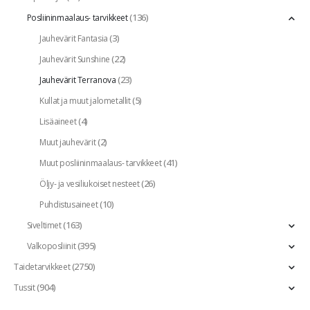
(136)
Posliininmaalaus- tarvikkeet
(3)
Jauhevärit Fantasia
(22)
Jauhevärit Sunshine
(23)
Jauhevärit Terranova
(5)
Kullat ja muut jalometallit
(4)
Lisäaineet
(2)
Muut jauhevärit
(41)
Muut posliininmaalaus- tarvikkeet
(26)
Öljy- ja vesiliukoiset nesteet
(10)
Puhdistusaineet
(163)
Siveltimet
(395)
Valkoposliinit
(2750)
Taidetarvikkeet
(904)
Tussit