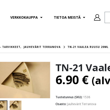
VERKKOKAUPPA
TIETOA MEISTÄ
- TARVIKKEET
,
JAUHEVÄRIT TERRANOVA
TN-21 VAALEA RUUSU 20ML
TN-21 Vaal
6.90
€
(al
Tuotetunnus (SKU):
1538
Osasto:
Jauhevärit Terranova