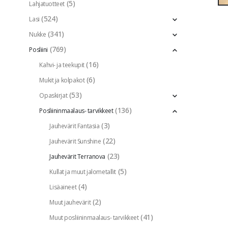
(5)
Lahjatuotteet
(524)
Lasi
(341)
Nukke
(769)
Posliini
(16)
Kahvi- ja teekupit
(6)
Mukit ja kolpakot
(53)
Opaskirjat
(136)
Posliininmaalaus- tarvikkeet
(3)
Jauhevärit Fantasia
(22)
Jauhevärit Sunshine
(23)
Jauhevärit Terranova
(5)
Kullat ja muut jalometallit
(4)
Lisäaineet
(2)
Muut jauhevärit
(41)
Muut posliininmaalaus- tarvikkeet