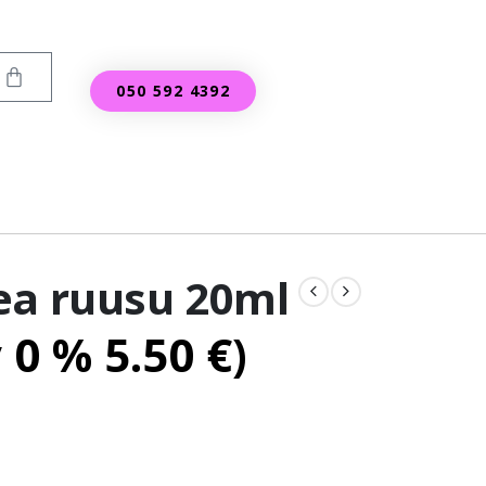
050 592 4392
ea ruusu 20ml
v 0 %
5.50
€
)