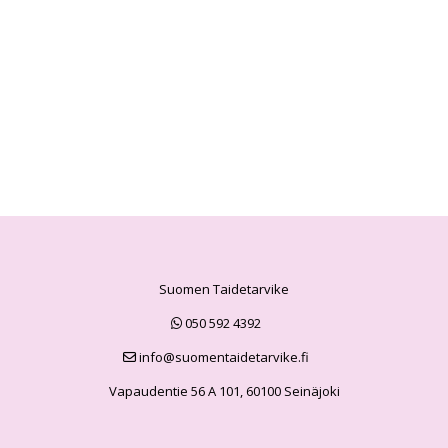
Suomen Taidetarvike
050 592 4392
info@suomentaidetarvike.fi
Vapaudentie 56 A 101, 60100 Seinäjoki