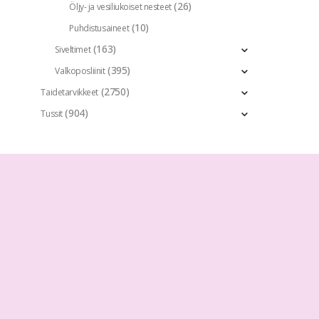
(26)
Öljy- ja vesiliukoiset nesteet
(10)
Puhdistusaineet
(163)
Siveltimet
(395)
Valkoposliinit
(2750)
Taidetarvikkeet
(904)
Tussit