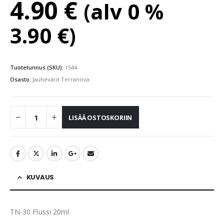
4.90
€
(alv 0 %
3.90
€
)
Tuotetunnus (SKU):
1544
Osasto:
Jauhevärit Terranova
LISÄÄ OSTOSKORIIN
KUVAUS
TN-30 Flussi 20ml