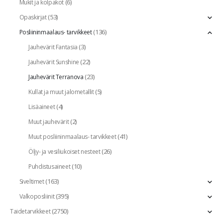
(6)
Mukit ja kolpakot
(53)
Opaskirjat
(136)
Posliininmaalaus- tarvikkeet
(3)
Jauhevärit Fantasia
(22)
Jauhevärit Sunshine
(23)
Jauhevärit Terranova
(5)
Kullat ja muut jalometallit
(4)
Lisäaineet
(2)
Muut jauhevärit
(41)
Muut posliininmaalaus- tarvikkeet
(26)
Öljy- ja vesiliukoiset nesteet
(10)
Puhdistusaineet
(163)
Siveltimet
(395)
Valkoposliinit
(2750)
Taidetarvikkeet