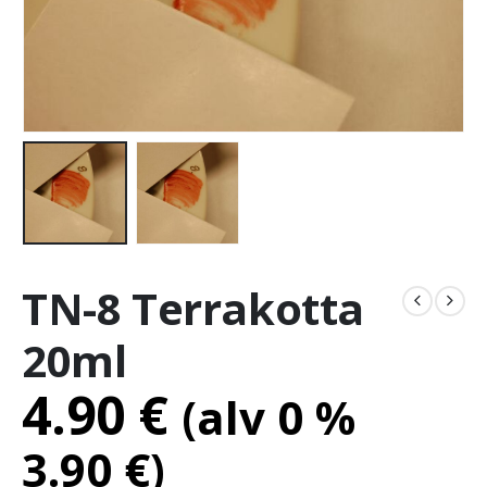
TN-8 Terrakotta
20ml
4.90
€
(alv 0 %
3.90
€
)