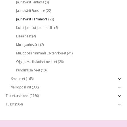
(3)
Jauhevärit Fantasia
(22)
Jauhevärit Sunshine
(23)
Jauhevärit Terranova
(5)
Kullat ja muut jalometallit
(4)
Lisäaineet
(2)
Muut jauhevärit
(41)
Muut posliininmaalaus- tarvikkeet
(26)
Öljy- ja vesiliukoiset nesteet
(10)
Puhdistusaineet
(163)
Siveltimet
(395)
Valkoposliinit
(2750)
Taidetarvikkeet
(904)
Tussit