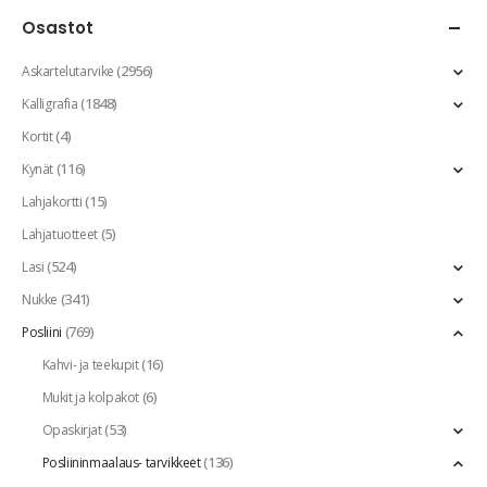
Osastot
(2956)
Askartelutarvike
(1848)
Kalligrafia
(4)
Kortit
(116)
Kynät
(15)
Lahjakortti
(5)
Lahjatuotteet
(524)
Lasi
(341)
Nukke
(769)
Posliini
(16)
Kahvi- ja teekupit
(6)
Mukit ja kolpakot
(53)
Opaskirjat
(136)
Posliininmaalaus- tarvikkeet