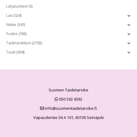
(5)
Lahjatuotteet
(524)
Lasi
(341)
Nukke
(769)
Posliini
(2750)
Taidetarvikkeet
(904)
Tussit
Suomen Taidetarvike
050 592 4392
info@suomentaidetarvike.fi
Vapaudentie 56 A 101, 60100 Seinäjoki