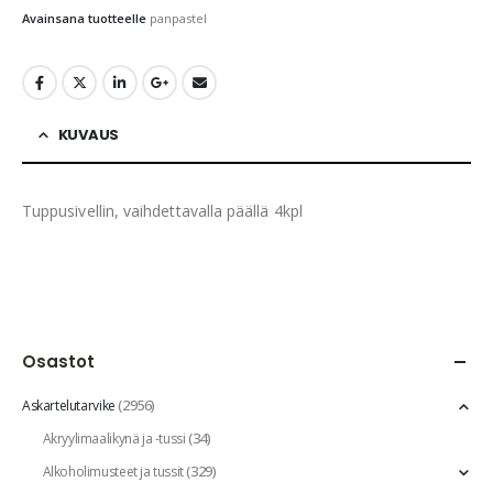
Avainsana tuotteelle
panpastel
KUVAUS
Tuppusivellin, vaihdettavalla päällä 4kpl
Osastot
(2956)
Askartelutarvike
(34)
Akryylimaalikynä ja -tussi
(329)
Alkoholimusteet ja tussit