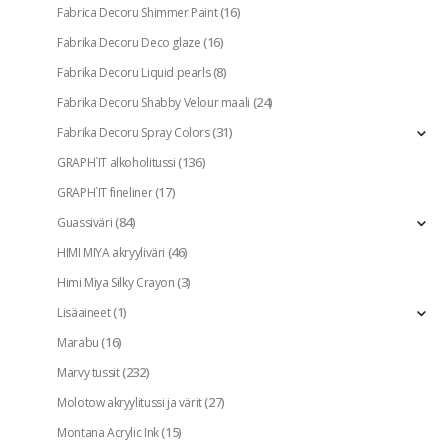
(16)
Fabrica Decoru Shimmer Paint
(16)
Fabrika Decoru Deco glaze
(8)
Fabrika Decoru Liquid pearls
(24)
Fabrika Decoru Shabby Velour maali
(31)
Fabrika Decoru Spray Colors
(136)
GRAPH`IT alkoholitussi
(17)
GRAPH`IT fineliner
(84)
Guassiväri
(46)
HIMI MIYA akryyliväri
(3)
Himi Miya Silky Crayon
(1)
Lisäaineet
(16)
Marabu
(232)
Marvy tussit
(27)
Molotow akryylitussi ja värit
(15)
Montana Acrylic Ink