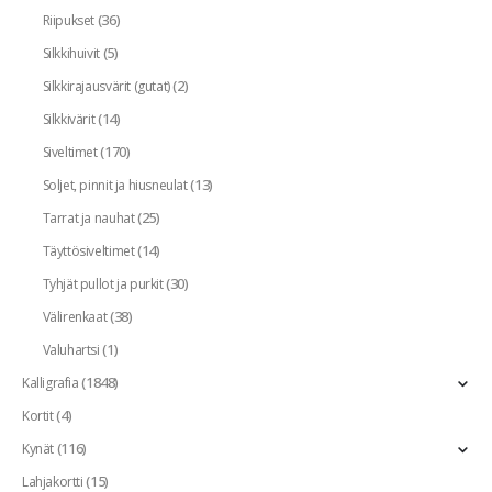
(36)
Riipukset
(5)
Silkkihuivit
(2)
Silkkirajausvärit (gutat)
(14)
Silkkivärit
(170)
Siveltimet
(13)
Soljet, pinnit ja hiusneulat
(25)
Tarrat ja nauhat
(14)
Täyttösiveltimet
(30)
Tyhjät pullot ja purkit
(38)
Välirenkaat
(1)
Valuhartsi
(1848)
Kalligrafia
(4)
Kortit
(116)
Kynät
(15)
Lahjakortti