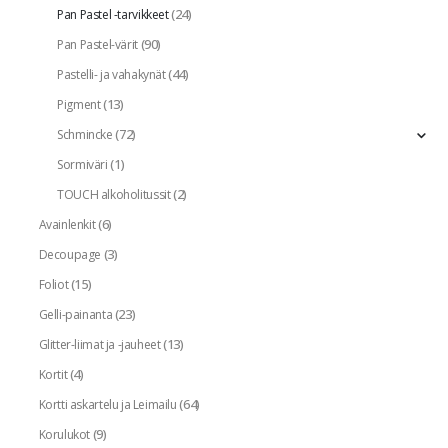
(24)
Pan Pastel -tarvikkeet
(90)
Pan Pastel-värit
(44)
Pastelli- ja vahakynät
(13)
Pigment
(72)
Schmincke
(1)
Sormiväri
(2)
TOUCH alkoholitussit
(6)
Avainlenkit
(3)
Decoupage
(15)
Foliot
(23)
Gelli-painanta
(13)
Glitter-liimat ja -jauheet
(4)
Kortit
(64)
Kortti askartelu ja Leimailu
(9)
Korulukot