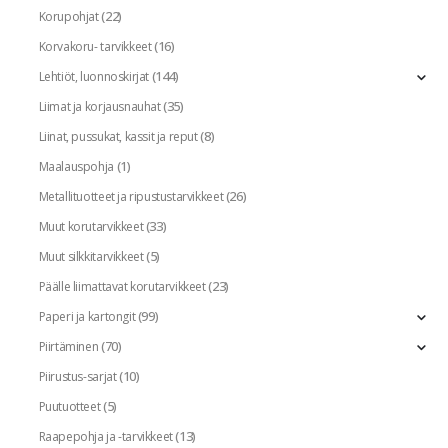
(22)
Korupohjat
(16)
Korvakoru- tarvikkeet
(144)
Lehtiöt, luonnoskirjat
(35)
Liimat ja korjausnauhat
(8)
Liinat, pussukat, kassit ja reput
(1)
Maalauspohja
(26)
Metallituotteet ja ripustustarvikkeet
(33)
Muut korutarvikkeet
(5)
Muut silkkitarvikkeet
(23)
Päälle liimattavat korutarvikkeet
(99)
Paperi ja kartongit
(70)
Piirtäminen
(10)
Piirustus-sarjat
(5)
Puutuotteet
(13)
Raapepohja ja -tarvikkeet