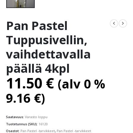
Pan Pastel
Tuppusivellin,
vaihdettavalla
päällä 4kpl
11.50
€
(alv 0 %
9.16
€
)
Saatavuus:
Varasto loppu
Tuotetunnus (SKU):
16120
Osastot:
Pan Pastel -tarvikkeet
,
Pan Pastel -tarvikkeet