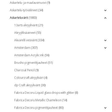
(9)
Askartelu- ja maalausmuovi
(34)
Askartelu-työvälineet
(1883)
Askarteluvärit
(21)
13arts akryylivärit
(55)
Akryylilisäaineet
(334)
Akvarelli vesivärit
(307)
Amsterdam
(56)
Amsterdam Acrylic ink
(51)
Brusho pigmenttijauheet
(9)
Charcoal Pencil
(4)
Colourcraft akryyliväri
(30)
dp Craft akryylivärit
(8)
Fabrica Decoru Liquid glass drops with glitter
(14)
Fabrica Decoru Metallic Chameleon
(80)
Fabrica Decoru pigmenttijauheet