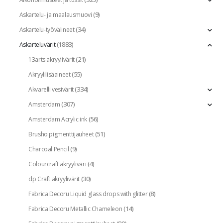
(9)
Askartelu- ja maalausmuovi
(34)
Askartelu-työvälineet
(1883)
Askarteluvärit
(21)
13arts akryylivärit
(55)
Akryylilisäaineet
(334)
Akvarelli vesivärit
(307)
Amsterdam
(56)
Amsterdam Acrylic ink
(51)
Brusho pigmenttijauheet
(9)
Charcoal Pencil
(4)
Colourcraft akryyliväri
(30)
dp Craft akryylivärit
(8)
Fabrica Decoru Liquid glass drops with glitter
(14)
Fabrica Decoru Metallic Chameleon