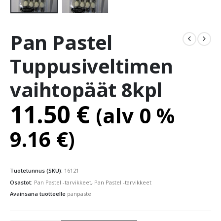
Pan Pastel
Tuppusiveltimen
vaihtopäät 8kpl
11.50
€
(alv 0 %
9.16
€
)
Tuotetunnus (SKU):
16121
Osastot:
Pan Pastel -tarvikkeet
,
Pan Pastel -tarvikkeet
Avainsana tuotteelle
panpastel