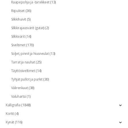
(13)
Raapepohja ja -tarvikkeet
(36)
Riipukset
(5)
Silkkihuivit
(2)
Silkkirajausvärit (gutat)
(14)
Silkkivärit
(170)
Siveltimet
(13)
Soljet, pinnit ja hiusneulat
(25)
Tarrat ja nauhat
(14)
Täyttösiveltimet
(30)
Tyhjät pullot ja purkit
(38)
Välirenkaat
(1)
Valuhartsi
(1848)
Kalligrafia
(4)
Kortit
(116)
Kynät