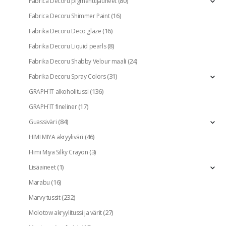
(80)
Fabrica Decoru pigmenttijauheet
(16)
Fabrica Decoru Shimmer Paint
(16)
Fabrika Decoru Deco glaze
(8)
Fabrika Decoru Liquid pearls
(24)
Fabrika Decoru Shabby Velour maali
(31)
Fabrika Decoru Spray Colors
(136)
GRAPH`IT alkoholitussi
(17)
GRAPH`IT fineliner
(84)
Guassiväri
(46)
HIMI MIYA akryyliväri
(3)
Himi Miya Silky Crayon
(1)
Lisäaineet
(16)
Marabu
(232)
Marvy tussit
(27)
Molotow akryylitussi ja värit