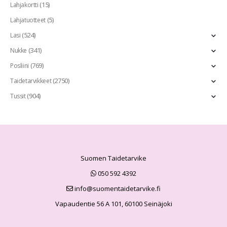
(15)
Lahjakortti
(5)
Lahjatuotteet
(524)
Lasi
(341)
Nukke
(769)
Posliini
(2750)
Taidetarvikkeet
(904)
Tussit
Suomen Taidetarvike
050 592 4392
info@suomentaidetarvike.fi
Vapaudentie 56 A 101, 60100 Seinäjoki