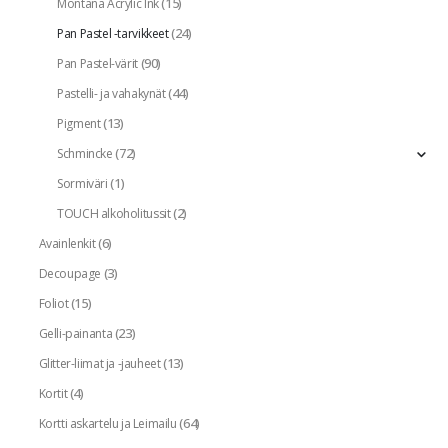
(15)
Montana Acrylic Ink
(24)
Pan Pastel -tarvikkeet
(90)
Pan Pastel-värit
(44)
Pastelli- ja vahakynät
(13)
Pigment
(72)
Schmincke
(1)
Sormiväri
(2)
TOUCH alkoholitussit
(6)
Avainlenkit
(3)
Decoupage
(15)
Foliot
(23)
Gelli-painanta
(13)
Glitter-liimat ja -jauheet
(4)
Kortit
(64)
Kortti askartelu ja Leimailu