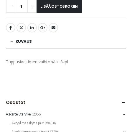
LISÄÄ OSTOSKORIIN
KUVAUS
Tuppusiveltimen vaihtopäät 8kpl
Osastot
(2956)
Askartelutarvike
(34)
Akryylimaalikynä ja -tussi
(329)
Alkoholimusteet ja tussit