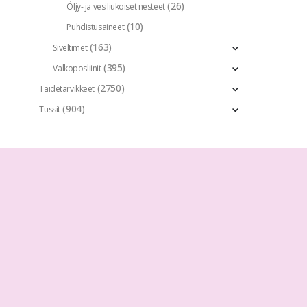
(26)
Öljy- ja vesiliukoiset nesteet
(10)
Puhdistusaineet
(163)
Siveltimet
(395)
Valkoposliinit
(2750)
Taidetarvikkeet
(904)
Tussit