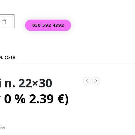
050 592 4392
N. 22×30
 n. 22×30
v 0 %
2.39
€
)
eet