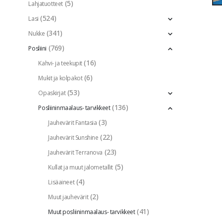
(5)
Lahjatuotteet
(524)
Lasi
(341)
Nukke
(769)
Posliini
(16)
Kahvi- ja teekupit
(6)
Mukit ja kolpakot
(53)
Opaskirjat
(136)
Posliininmaalaus- tarvikkeet
(3)
Jauhevärit Fantasia
(22)
Jauhevärit Sunshine
(23)
Jauhevärit Terranova
(5)
Kullat ja muut jalometallit
(4)
Lisäaineet
(2)
Muut jauhevärit
(41)
Muut posliininmaalaus- tarvikkeet