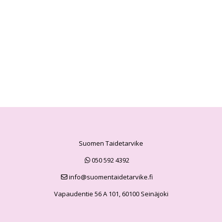
Suomen Taidetarvike
050 592 4392
info@suomentaidetarvike.fi
Vapaudentie 56 A 101, 60100 Seinäjoki