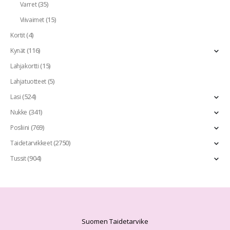
(35)
Varret
(15)
Viivaimet
(4)
Kortit
(116)
Kynät
(15)
Lahjakortti
(5)
Lahjatuotteet
(524)
Lasi
(341)
Nukke
(769)
Posliini
(2750)
Taidetarvikkeet
(904)
Tussit
Suomen Taidetarvike