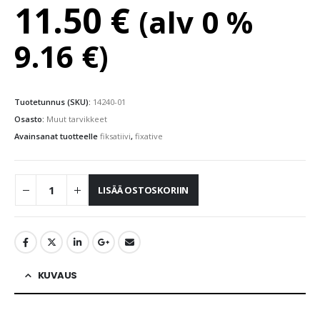
11.50
€
(alv 0 %
9.16
€
)
Tuotetunnus (SKU):
14240-01
Osasto:
Muut tarvikkeet
Avainsanat tuotteelle
fiksatiivi
,
fixative
LISÄÄ OSTOSKORIIN
KUVAUS