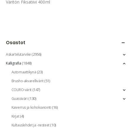
Väritön Fiksatiivi 400ml
Osastot
(2956)
Askartelutarvike
(1848)
Kalligrafia
(23)
Automaattikynä
(51)
Brusho-akvarellivärit
(147)
COLIRO-värit
(130)
Guassiväri
(16)
Kaiverrus ja kohokuviointi
(4)
Kirjat
(10)
Kultauslehdet ja -nesteet