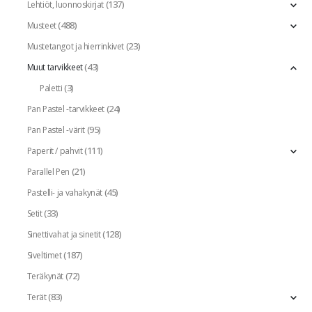
(137)
Lehtiöt, luonnoskirjat
(488)
Musteet
(23)
Mustetangot ja hierrinkivet
(43)
Muut tarvikkeet
(3)
Paletti
(24)
Pan Pastel -tarvikkeet
(95)
Pan Pastel -värit
(111)
Paperit / pahvit
(21)
Parallel Pen
(45)
Pastelli- ja vahakynät
(33)
Setit
(128)
Sinettivahat ja sinetit
(187)
Siveltimet
(72)
Teräkynät
(83)
Terät