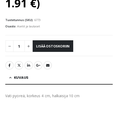
1.91
€
)
Tuotetunnus (SKU):
6773
Osasto:
Asetit ja lautaset
LISÄÄ OSTOSKORIIN
KUVAUS
Vati pyoreä, korkeus 4 cm, halkaisija 10 cm