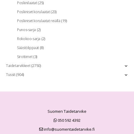
(25)
Posliinilaatat
(23)
Posliiniset korulaatat
(19)
Posliiniset korulaatat reiällä
(2)
Punos-sarja
(2)
Rokokoo-sarja
(8)
Säästölippaat
(3)
Sirottimet
(2750)
Taidetarvikkeet
(904)
Tussit
Suomen Taidetarvike
050 592 4392
info@suomentaidetarvike.fi