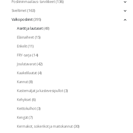
(136)
Posliininmaalaus- tarvikkeet
(163)
Siveltimet
(395)
Valkoposliinit
(48)
Asetit ja lautaset
(15)
Eläinaiheet
(11)
Enkelit
(14)
FRY-sarja
(42)
Joulutavarat
(4)
Kaakelilaatat
(8)
Kannut
(3)
Kastemaljat ja kastevesipullot
(6)
Kehykset
(3)
Keittokulhot
(7)
Kengät
(30)
Kermakot, sokerikot ja maitokannut