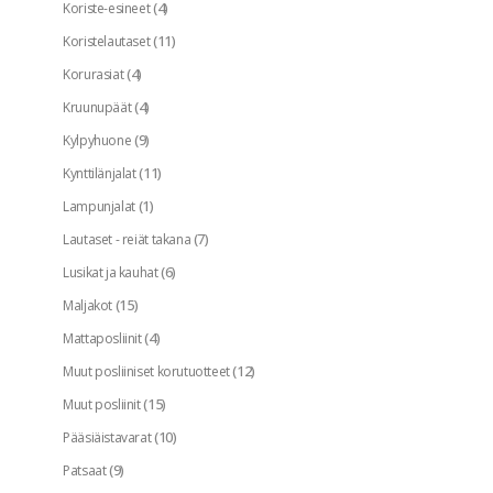
(4)
Koriste-esineet
(11)
Koristelautaset
(4)
Korurasiat
(4)
Kruunupäät
(9)
Kylpyhuone
(11)
Kynttilänjalat
(1)
Lampunjalat
(7)
Lautaset - reiät takana
(6)
Lusikat ja kauhat
(15)
Maljakot
(4)
Mattaposliinit
(12)
Muut posliiniset korutuotteet
(15)
Muut posliinit
(10)
Pääsiäistavarat
(9)
Patsaat