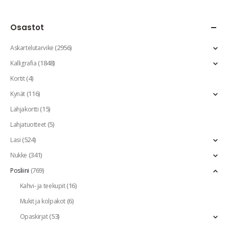
Osastot
(2956)
Askartelutarvike
(1848)
Kalligrafia
(4)
Kortit
(116)
Kynät
(15)
Lahjakortti
(5)
Lahjatuotteet
(524)
Lasi
(341)
Nukke
(769)
Posliini
(16)
Kahvi- ja teekupit
(6)
Mukit ja kolpakot
(53)
Opaskirjat