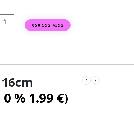
050 592 4392
a 16cm
v 0 %
1.99
€
)