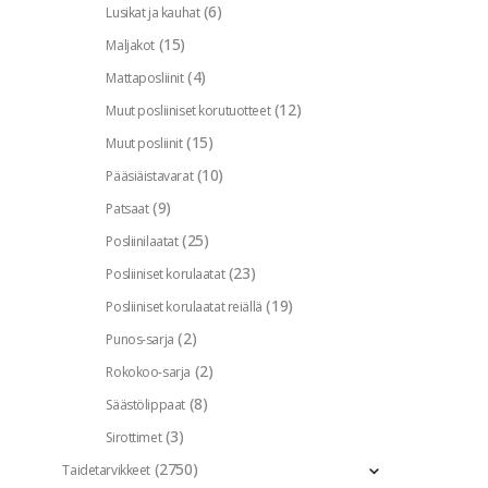
(6)
Lusikat ja kauhat
(15)
Maljakot
(4)
Mattaposliinit
(12)
Muut posliiniset korutuotteet
(15)
Muut posliinit
(10)
Pääsiäistavarat
(9)
Patsaat
(25)
Posliinilaatat
(23)
Posliiniset korulaatat
(19)
Posliiniset korulaatat reiällä
(2)
Punos-sarja
(2)
Rokokoo-sarja
(8)
Säästölippaat
(3)
Sirottimet
(2750)
Taidetarvikkeet