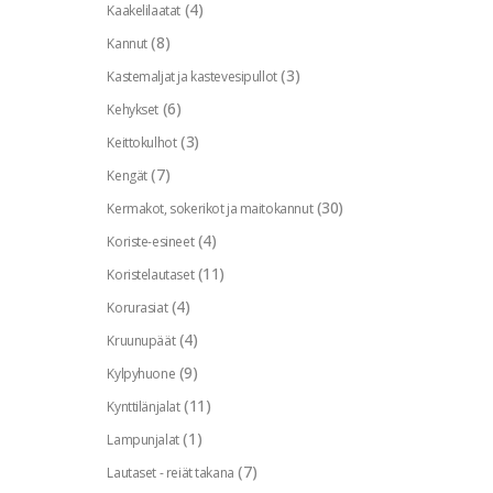
(4)
Kaakelilaatat
(8)
Kannut
(3)
Kastemaljat ja kastevesipullot
(6)
Kehykset
(3)
Keittokulhot
(7)
Kengät
(30)
Kermakot, sokerikot ja maitokannut
(4)
Koriste-esineet
(11)
Koristelautaset
(4)
Korurasiat
(4)
Kruunupäät
(9)
Kylpyhuone
(11)
Kynttilänjalat
(1)
Lampunjalat
(7)
Lautaset - reiät takana