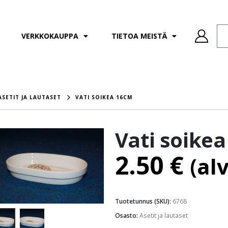
VERKKOKAUPPA
TIETOA MEISTÄ
ASETIT JA LAUTASET
VATI SOIKEA 16CM
Vati soike
2.50
€
(al
Tuotetunnus (SKU):
6768
Osasto:
Asetit ja lautaset