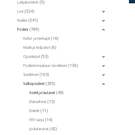
(5)
Lahjatuotteet
(524)
Lasi
(341)
Nukke
(769)
Posliini
(16)
Kahvi- ja teekupit
(6)
Mukit ja kolpakot
(53)
Opaskirjat
(136)
Posliininmaalaus- tarvikkeet
(163)
Siveltimet
(395)
Valkoposliinit
(48)
Asetit ja lautaset
(15)
Eläinaiheet
(11)
Enkelit
(14)
FRY-sarja
(42)
Joulutavarat