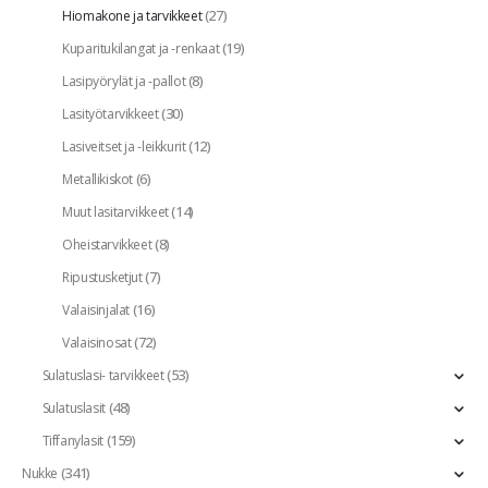
(27)
Hiomakone ja tarvikkeet
(19)
Kuparitukilangat ja -renkaat
(8)
Lasipyörylät ja -pallot
(30)
Lasityötarvikkeet
(12)
Lasiveitset ja -leikkurit
(6)
Metallikiskot
(14)
Muut lasitarvikkeet
(8)
Oheistarvikkeet
(7)
Ripustusketjut
(16)
Valaisinjalat
(72)
Valaisinosat
(53)
Sulatuslasi- tarvikkeet
(48)
Sulatuslasit
(159)
Tiffanylasit
(341)
Nukke