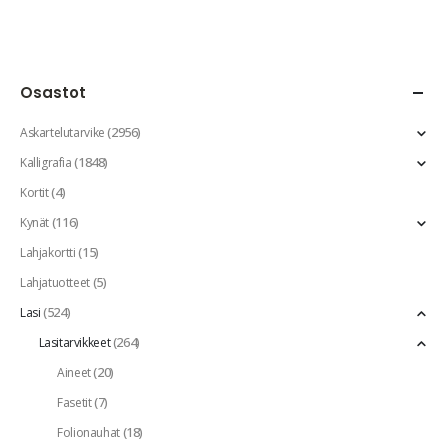
Osastot
(2956)
Askartelutarvike
(1848)
Kalligrafia
(4)
Kortit
(116)
Kynät
(15)
Lahjakortti
(5)
Lahjatuotteet
(524)
Lasi
(264)
Lasitarvikkeet
(20)
Aineet
(7)
Fasetit
(18)
Folionauhat