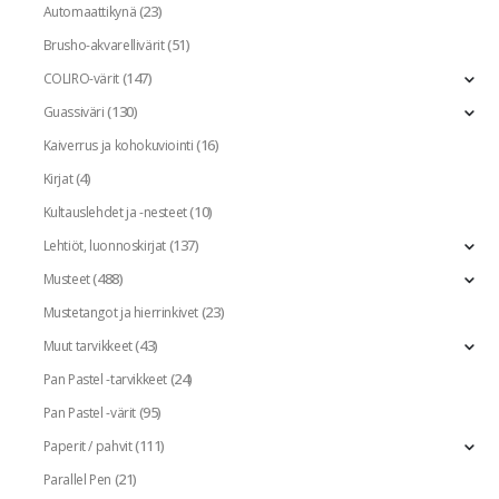
(23)
Automaattikynä
(51)
Brusho-akvarellivärit
(147)
COLIRO-värit
(130)
Guassiväri
(16)
Kaiverrus ja kohokuviointi
(4)
Kirjat
(10)
Kultauslehdet ja -nesteet
(137)
Lehtiöt, luonnoskirjat
(488)
Musteet
(23)
Mustetangot ja hierrinkivet
(43)
Muut tarvikkeet
(24)
Pan Pastel -tarvikkeet
(95)
Pan Pastel -värit
(111)
Paperit / pahvit
(21)
Parallel Pen