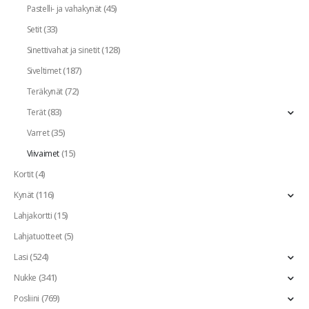
(45)
Pastelli- ja vahakynät
(33)
Setit
(128)
Sinettivahat ja sinetit
(187)
Siveltimet
(72)
Teräkynät
(83)
Terät
(35)
Varret
(15)
Viivaimet
(4)
Kortit
(116)
Kynät
(15)
Lahjakortti
(5)
Lahjatuotteet
(524)
Lasi
(341)
Nukke
(769)
Posliini