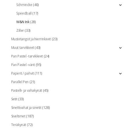
(40)
Schmincke
(17)
Speedball
(28)
W&N Ink
(33)
Ziller
(23)
Mustetangot ja hierrinkivet
(43)
Muut tarvikkeet
(24)
Pan Pastel -tarvikkeet
(95)
Pan Pastel -värit
(111)
Paperit / pahvit
(21)
Parallel Pen
(45)
Pastelli- ja vahakynät
(33)
Setit
(128)
Sinettivahat ja sinetit
(187)
Siveltimet
(72)
Teräkynät