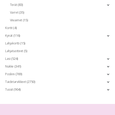
(83)
Terät
(35)
Varret
(15)
Viivaimet
(4)
Kortit
(116)
Kynät
(15)
Lahjakortti
(5)
Lahjatuotteet
(524)
Lasi
(341)
Nukke
(769)
Posliini
(2750)
Taidetarvikkeet
(904)
Tussit