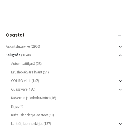
Osastot
(2956)
Askartelutarvike
(1848)
Kalligrafia
(23)
Automaattikynä
(51)
Brusho-akvarellivärit
(147)
COLIRO-värit
(130)
Guassiväri
(16)
Kaiverrus ja kohokuviointi
(4)
Kirjat
(10)
Kultauslehdet ja -nesteet
(137)
Lehtiöt, luonnoskirjat