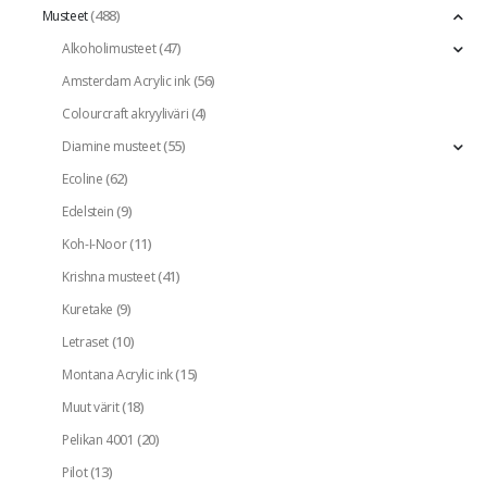
(488)
Musteet
(47)
Alkoholimusteet
(56)
Amsterdam Acrylic ink
(4)
Colourcraft akryyliväri
(55)
Diamine musteet
(62)
Ecoline
(9)
Edelstein
(11)
Koh-I-Noor
(41)
Krishna musteet
(9)
Kuretake
(10)
Letraset
(15)
Montana Acrylic ink
(18)
Muut värit
(20)
Pelikan 4001
(13)
Pilot