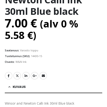
30ml Blue black
7.00
€
(alv 0 %
5.58
€
)
Saatavuus:
Varasto loppu
Tuotetunnus (SKU):
14430-15
Osasto:
W&N Ink
KUVAUS
Winsor and Newton Calli Ink 30ml Blue black