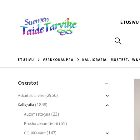
ETUSIVU
ETUSIVU
VERKKOKAUPPA
KALLIGRAFIA
,
MUSTEET
,
W&N
Osastot
(2956)
Askartelutarvike
(1848)
Kalligrafia
(23)
Automaattikynä
(51)
Brusho-akvarellivärit
(147)
COLIRO-värit