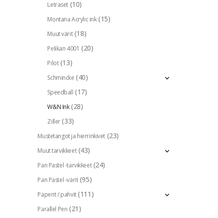
(10)
Letraset
(15)
Montana Acrylic ink
(18)
Muut värit
(20)
Pelikan 4001
(13)
Pilot
(40)
Schmincke
(17)
Speedball
(28)
W&N Ink
(33)
Ziller
(23)
Mustetangot ja hierrinkivet
(43)
Muut tarvikkeet
(24)
Pan Pastel -tarvikkeet
(95)
Pan Pastel -värit
(111)
Paperit / pahvit
(21)
Parallel Pen