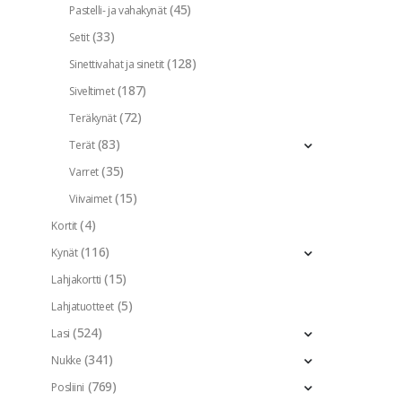
(45)
Pastelli- ja vahakynät
(33)
Setit
(128)
Sinettivahat ja sinetit
(187)
Siveltimet
(72)
Teräkynät
(83)
Terät
(35)
Varret
(15)
Viivaimet
(4)
Kortit
(116)
Kynät
(15)
Lahjakortti
(5)
Lahjatuotteet
(524)
Lasi
(341)
Nukke
(769)
Posliini