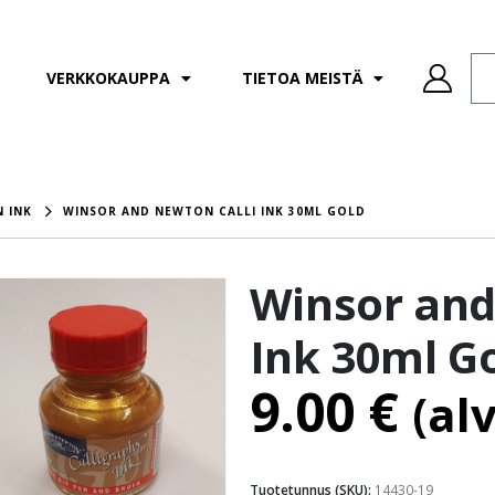
VERKKOKAUPPA
TIETOA MEISTÄ
 INK
WINSOR AND NEWTON CALLI INK 30ML GOLD
Winsor and
Ink 30ml G
9.00
€
(al
Tuotetunnus (SKU):
14430-19