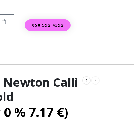
050 592 4392
 Newton Calli
old
v 0 %
7.17
€
)