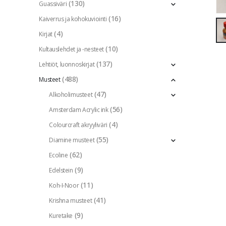
(130)
Guassiväri
(16)
Kaiverrus ja kohokuviointi
(4)
Kirjat
(10)
Kultauslehdet ja -nesteet
(137)
Lehtiöt, luonnoskirjat
(488)
Musteet
(47)
Alkoholimusteet
(56)
Amsterdam Acrylic ink
(4)
Colourcraft akryyliväri
(55)
Diamine musteet
(62)
Ecoline
(9)
Edelstein
(11)
Koh-I-Noor
(41)
Krishna musteet
(9)
Kuretake