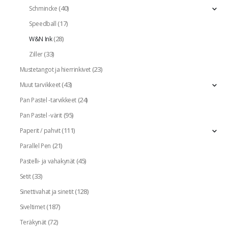
(40)
Schmincke
(17)
Speedball
(28)
W&N Ink
(33)
Ziller
(23)
Mustetangot ja hierrinkivet
(43)
Muut tarvikkeet
(24)
Pan Pastel -tarvikkeet
(95)
Pan Pastel -värit
(111)
Paperit / pahvit
(21)
Parallel Pen
(45)
Pastelli- ja vahakynät
(33)
Setit
(128)
Sinettivahat ja sinetit
(187)
Siveltimet
(72)
Teräkynät