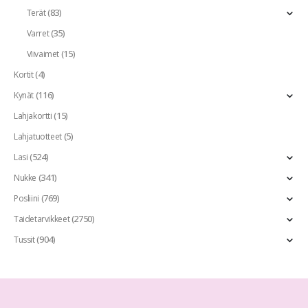
(83)
Terät
(35)
Varret
(15)
Viivaimet
(4)
Kortit
(116)
Kynät
(15)
Lahjakortti
(5)
Lahjatuotteet
(524)
Lasi
(341)
Nukke
(769)
Posliini
(2750)
Taidetarvikkeet
(904)
Tussit