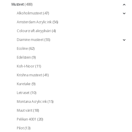
(488)
Musteet
(47)
Alkoholimusteet
(56)
Amsterdam Acrylic ink
(4)
Colourcraft akryyliväri
(55)
Diamine musteet
(62)
Ecoline
(9)
Edelstein
(11)
Koh-I-Noor
(41)
Krishna musteet
(9)
Kuretake
(10)
Letraset
(15)
Montana Acrylic ink
(18)
Muut värit
(20)
Pelikan 4001
(13)
Pilot