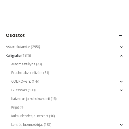
Osastot
(2956)
Askartelutarvike
(1848)
Kalligrafia
(23)
Automaattikynä
(51)
Brusho-akvarellivärit
(147)
COLIRO-värit
(130)
Guassiväri
(16)
Kaiverrus ja kohokuviointi
(4)
Kirjat
(10)
Kultauslehdet ja -nesteet
(137)
Lehtiöt, luonnoskirjat