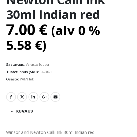
30ml Indian red
7.00
€
(alv 0 %
5.58
€
)
Saatavuus:
Varasto loppu
Tuotetunnus (SKU):
14430-11
Osasto:
W&N Ink
KUVAUS
Winsor and Newton Calli Ink 30ml Indian red